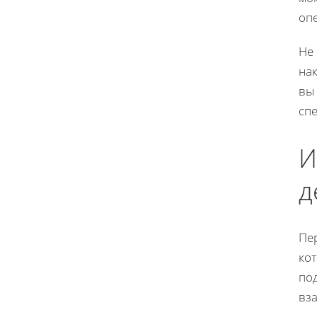
оп
Не
на
вы
сп
И
д
Пе
кот
по
вз