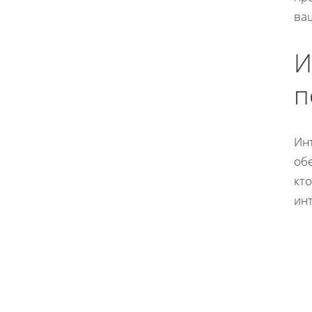
ва
И
п
Ин
обе
кт
инт