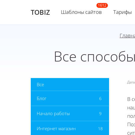
TOBIZ
Шаблоны сайтов
Тарифы
Главн
Все способы
Дат
Все
Блог
6
В 
на
Начало работы
9
пол
Поэ
Интернет магазин
18
сит