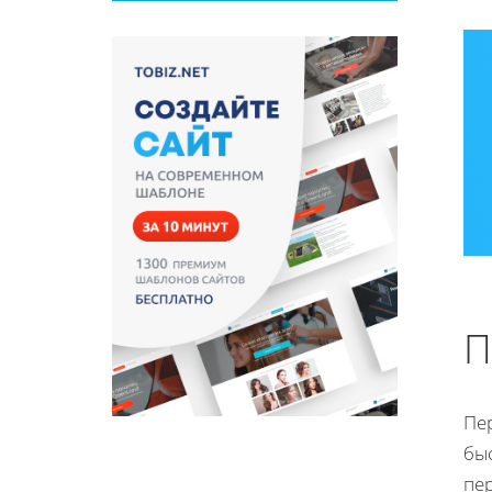
П
Пе
бы
пе