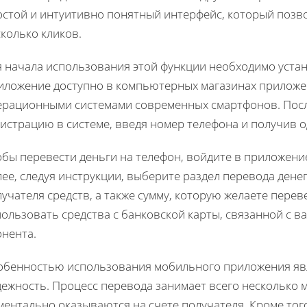
остой и интуитивно понятный интерфейс, который позв
колько кликов.
я начала использования этой функции необходимо уста
иложение доступно в компьютерных магазинах приложе
ерационными системами современных смартфонов. Посл
гистрацию в системе, введя номер телефона и получив 
бы перевести деньги на телефон, войдите в приложение
ее, следуя инструкции, выберите раздел перевода дене
учателя средств, а также сумму, которую желаете пере
ользовать средства с банковской карты, связанной с в
онента.
обенностью использования мобильного приложения явля
ежность. Процесс перевода занимает всего несколько м
ментально оказываются на счете получателя. Кроме тог