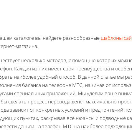
нашем каталоге вы найдете разнообразные
шаблоны сай
ернет-магазина.
ществует несколько методов, с помощью которых можно
лефон. Каждая из них имеет свои преимущества и особ
брать наиболее удобный способ. В данной статье мы р
полнения баланса на телефоне МТС, начиная от использ
лугами специальных приложений. Мы уделим ваше вниман
обы сделать процесс перевода денег максимально прос
тода зависит от конкретных условий и предпочтений по
дующих пунктах, раскрывая все нюансы и подводные ка
ревести деньги на телефон МТС на наиболее подходящий