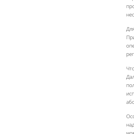
пр
нес
Дл
Пр
оп
ре
Что
Дал
пол
исп
аб
Ос
над
мо