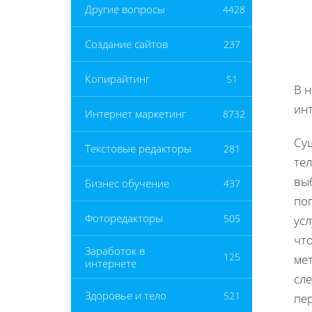
Другие вопросы
4428
Создание сайтов
237
Копирайтинг
51
В 
инт
Интернет маркетинг
8732
Су
Текстовые редакторы
281
те
вы
Бизнес обучение
437
по
Фоторедакторы
505
ус
чт
Заработок в
125
ме
интернете
сле
Здоровье и тело
521
пе