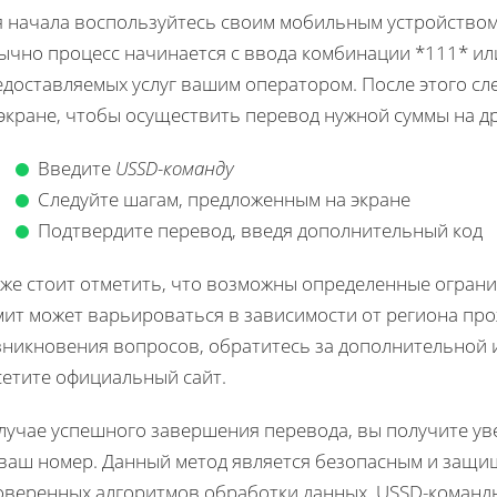
я начала воспользуйтесь своим мобильным устройством
ычно процесс начинается с ввода комбинации *111* или
едоставляемых услуг вашим оператором. После этого сл
 экране, чтобы осуществить перевод нужной суммы на д
Введите
USSD-команду
Следуйте шагам, предложенным на экране
Подтвердите перевод, введя дополнительный код
кже стоит отметить, что возможны определенные огран
ит может варьироваться в зависимости от региона про
зникновения вопросов, обратитесь за дополнительной 
сетите официальный сайт.
случае успешного завершения перевода, вы получите у
 ваш номер. Данный метод является безопасным и защ
оверенных алгоритмов обработки данных. USSD-команд