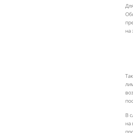
Дл
Об
пр
на
Та
лим
во
по
В 
на
пр