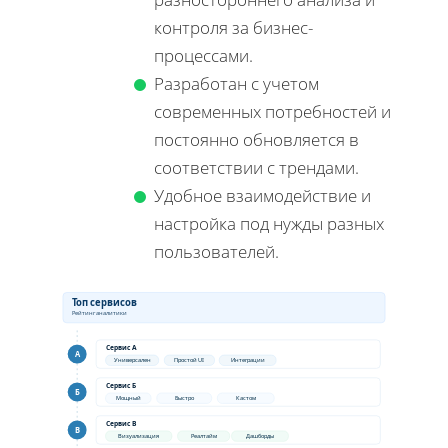
контроля за бизнес-
процессами.
Разработан с учетом
современных потребностей и
постоянно обновляется в
соответствии с трендами.
Удобное взаимодействие и
настройка под нужды разных
пользователей.
Топ сервисов
Рейтинг аналитики
Сервис А
А
Универсален
Простой UI
Интеграции
Сервис Б
Б
Мощный
Быстро
Кастом
Сервис В
В
Визуализация
Реалтайм
Дашборды