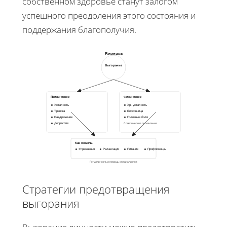
собственном здоровье станут залогом
успешного преодоления этого состояния и
поддержания благополучия.
Влияние
Выгорание
Психическое
Физическое
Усталость
Хр. усталость
Тревога
Бессонница
Раздражение
Головные боли
Депрессия
Соматические проявления
Как помочь
Упражнения
Релаксация
Питание
Профпомощь
Регулярность и помощь специалистов
Стратегии предотвращения
выгорания