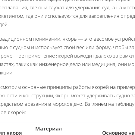
еплавания, где они служат для удержания судна на мест
кетингом, где они используются для закрепления опре
дей.
традиционном понимании, якорь — это весомое устройст
ью с судном и использует свой вес или форму, чтобы за
временное применение якорей выходит далеко за рамки 
астях, таких как инженерное дело или медицина, они м
нкции.
ссмотрим основные принципы работы якорей на примере
жности и конструкции, якорь может удерживать судно за
средством врезания в морское дно. Взглянем на таблиц
ов якорей:
Материал
ип якоря
Основное н