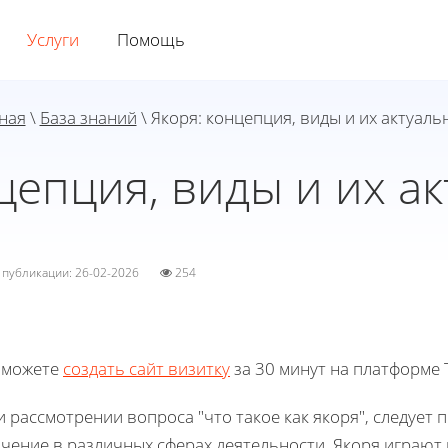
Услуги
Помощь
ная
\
База знаний
\ Якоря: концепция, виды и их актуаль
цепция, виды и их а
а публикации: 26-02-2026
254
 можете
создать сайт визитку
за 30 минут на платформе T
 рассмотрении вопроса "что такое как якоря", следует
ачение в различных сферах деятельности. Якоря играют