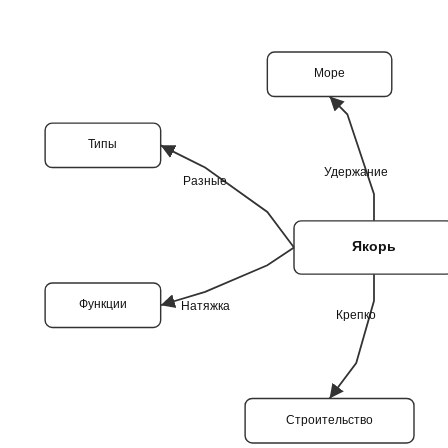
Море
Типы
Удержание
Разные
Якорь
Функции
Натяжка
Крепко
Строительство