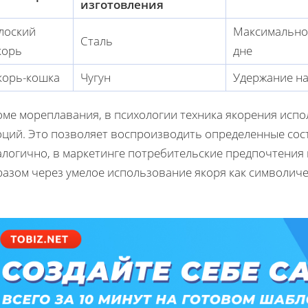
изготовления
лоский
Максимальное
Сталь
корь
дне
корь-кошка
Чугун
Удержание на
ме мореплавания, в психологии техника якорения испол
оций. Это позволяет воспроизводить определенные сос
алогично, в маркетинге потребительские предпочтения
разом через умелое использование якоря как символиче