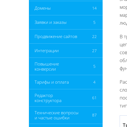
мор
Домены
14
мар
Заявки и заказы
5
лю
В 
Продвижение сайтов
22
цеп
Интеграции
27
со
обл
Повышение
5
фу
конверсии
Ра
Тарифы и оплата
4
сло
Редактор
по
61
конструктора
тип
Технические вопросы
87
и частые ошибки
Т