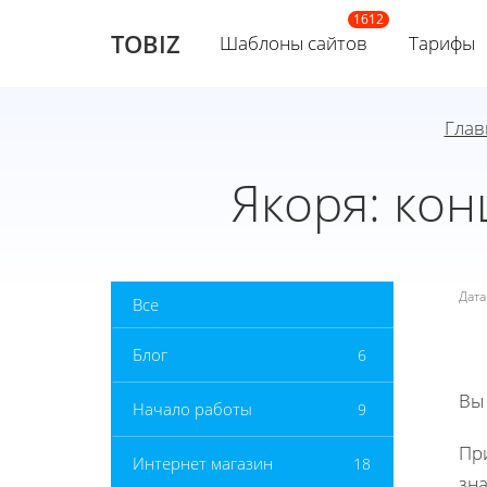
TOBIZ
Шаблоны сайтов
Тарифы
Глав
Якоря: кон
Дат
Все
Блог
6
Вы
Начало работы
9
При
Интернет магазин
18
зн