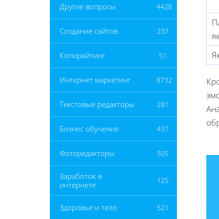
Другие вопросы
4428
П
Создание сайтов
237
я
Я
Копирайтинг
51
Интернет маркетинг
8732
Кро
эм
Текстовые редакторы
281
Ан
об
Бизнес обучение
437
Фоторедакторы
505
Заработок в
125
интернете
Здоровье и тело
521