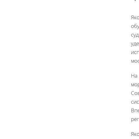
Яко
об
су
уд
исп
мо
На 
мо
Сов
сис
Вп
ре
Як