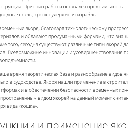
струкции. Принцип работы оставался прежним: якорь за
дводные скалы, крепко удерживая корабль.
временные якоря, благодаря технологическому прогрес
териалов и обладают продуманными формами, что значи
ме того, сегодня существуют различные типы якорей д
дов. Всевозможные инновации и усовершенствования по
узоподъемности.
наше время теоретическая база и разнообразие видов я
ько в судоходстве. Якоря нашли применение в строител
атформах и в обеспечении безопасности временных кон
спространенным видом якорей на данный момент считаю
ря вида «кошка».
ункции и применение яко