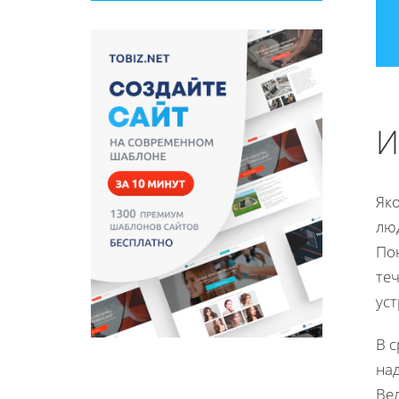
И
Як
лю
Пон
те
ус
В 
на
Ве