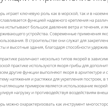
рь играет ключевую роль как в морской, так и в наземн
уславливается функцией надежного крепления на разли
дна испытывают большое давление ветра и течения, и я
ерживающего устройства. Современные применения яко
ользования. В строительстве они служат для закреплен
сты и высотные здания, благодаря способности удержив
практике различают несколько типов якорей в зависим
рской практике используются якоря-грибы для дополнит
сем другие функции выполняют якоря в архитектуре и 
тему натяжения и растяжки для укрепления построек, в 
ечатляющим примером является использование якорей 
гулируя нагрузку и противодействуя воздействиям внеш
орь можно охарактеризовать как инструмент многосторо