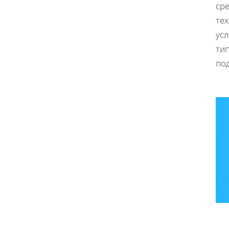
сре
те
усл
ти
по