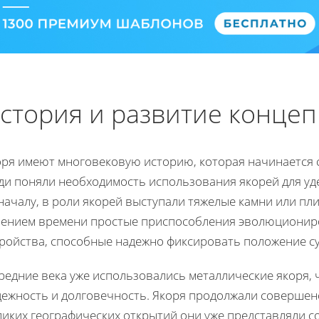
стория и развитие конце
оря имеют многовековую историю, которая начинается 
ди поняли необходимость использования якорей для уде
ачалу, в роли якорей выступали тяжелые камни или пли
чением времени простые приспособления эволюциониро
тройства, способные надежно фиксировать положение су
средние века уже использовались металлические якоря,
дежность и долговечность. Якоря продолжали совершенс
ликих географических открытий они уже представляли 