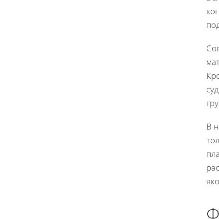
кон
по
Со
ма
Кро
су
гр
В 
тол
пл
ра
яко
Ф