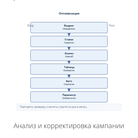
Оптимизация
Вход
Риск
Бюджет
Определить
Ставки
Грамотно
Анализ
Ключей
Таблица
Конверсии
Авто
Стратегия
Пересмотр
Ежемесячно
Повторять проверку и менять стратегии раз в месяц
Анализ и корректировка кампании