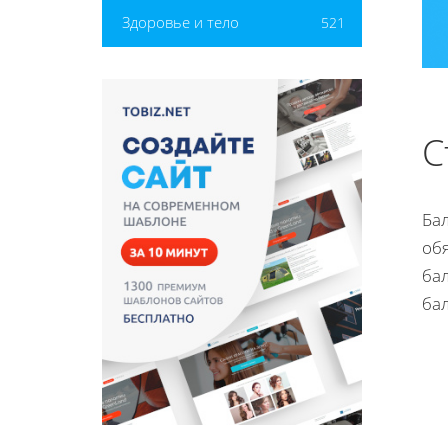
Здоровье и тело
521
С
Ба
об
ба
бал