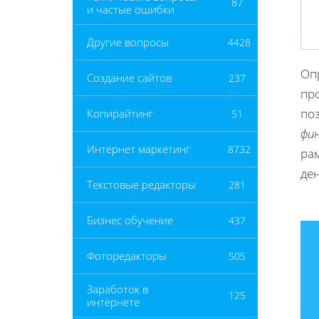
87
и частые ошибки
Другие вопросы
4428
Оп
Создание сайтов
237
пр
по
Копирайтинг
51
фи
Интернет маркетинг
8732
ра
ден
Текстовые редакторы
281
Бизнес обучение
437
Фоторедакторы
505
Заработок в
125
интернете