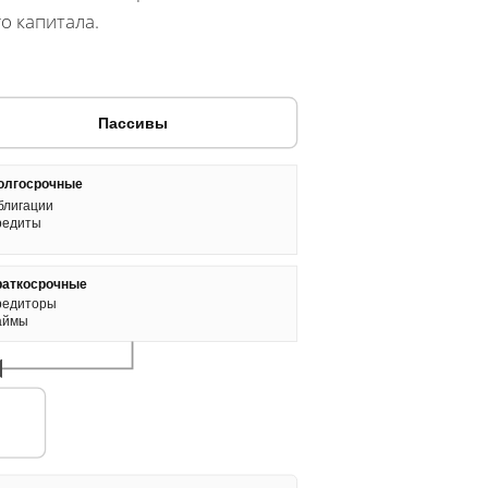
о капитала.
Пассивы
олгосрочные
блигации
редиты
раткосрочные
редиторы
аймы