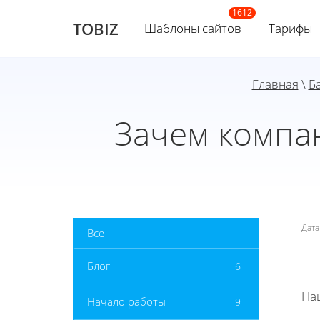
TOBIZ
Шаблоны сайтов
Тарифы
Главная
\
Б
Зачем компан
Дат
Все
Блог
6
На
Начало работы
9