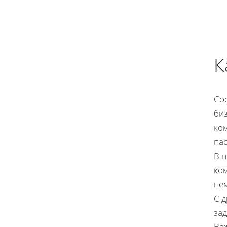
К
Со
би
ком
па
В п
ком
не
С д
за
Важ