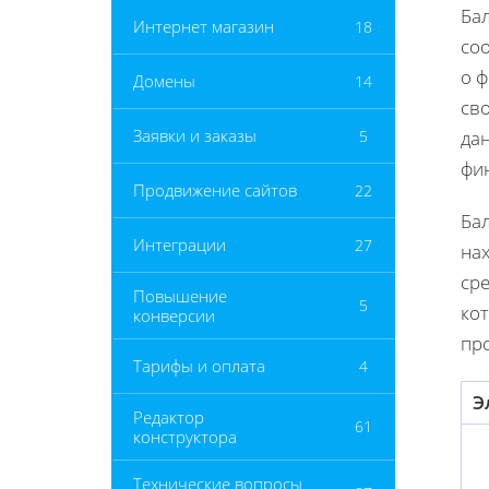
Ба
Интернет магазин
18
со
о 
Домены
14
св
Заявки и заказы
5
да
фи
Продвижение сайтов
22
Бал
Интеграции
27
на
сре
Повышение
5
ко
конверсии
пр
Тарифы и оплата
4
Э
Редактор
61
конструктора
Технические вопросы