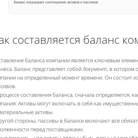
Баланс показывает соотношение активов и пассивов
ак составляется баланс к
ставление баланса компании является ключевым элемен
знеса. Баланс представляет собой
документ
, в котором
пании на определенный момент времени. Он состоит из
ссивов.
роцессе составления баланса, сначала определяется, к
пания. Активы могут включать в себя как имущественны
материальные активы.
ругой стороны, пассивы в балансе включают все обязат
долженности перед поставщиками.
но помнить , что активы должны быть равны сумме обя