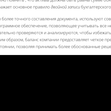
ражает основное правило
двойной записи
бухгалтерского
я более точного составления документа, используют со
ограммное обеспечение, позволяющее учитывать все н
ательно проверяются и анализируются, чтобы избежать
ким образом, баланс компании предоставляет четкое пр
стоянии, позволяя принимать более обоснованные реш