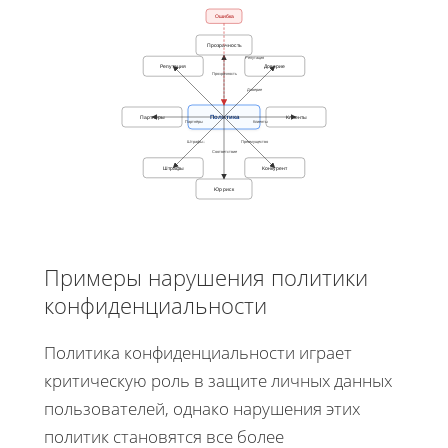
Ошибка
Прозрачность
Репутация
Репутация
Доверие
Прозрачность
Доверие
Политика
Партнёры
Клиенты
Партнёры
Клиенты
Штрафы↓
Преимущество
Соответствие
Штрафы
Конкурент
Юр риск
Примеры нарушения политики
конфиденциальности
Политика конфиденциальности играет
критическую роль в защите личных данных
пользователей, однако нарушения этих
политик становятся все более