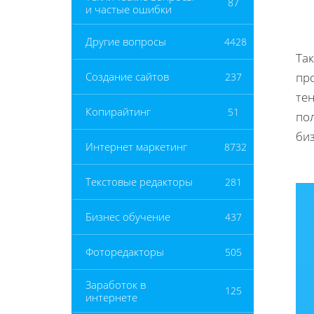
87
и частые ошибки
Другие вопросы
4428
Так
про
Создание сайтов
237
тен
Копирайтинг
51
по
биз
Интернет маркетинг
8732
Текстовые редакторы
281
Бизнес обучение
437
Фоторедакторы
505
Заработок в
125
интернете