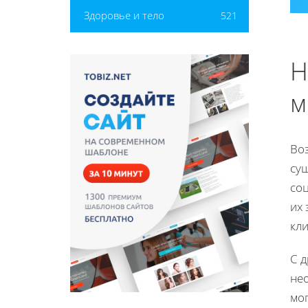
Здоровье и тело
521
Н
м
Воз
су
со
их 
кли
С 
не
мо