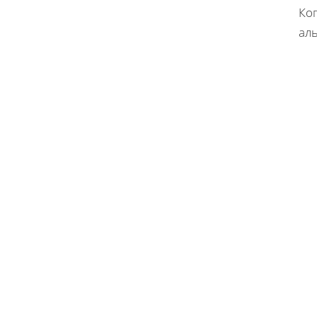
Ког
ал