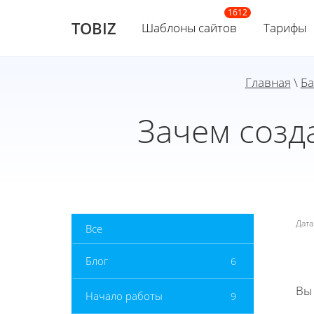
TOBIZ
Шаблоны сайтов
Тарифы
Главная
\
Ба
Зачем созд
Дат
Все
Блог
6
Вы
Начало работы
9