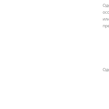
Од
ос
или
пр
Од