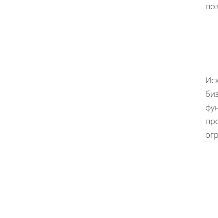
по
Ис
биз
фу
пр
ог