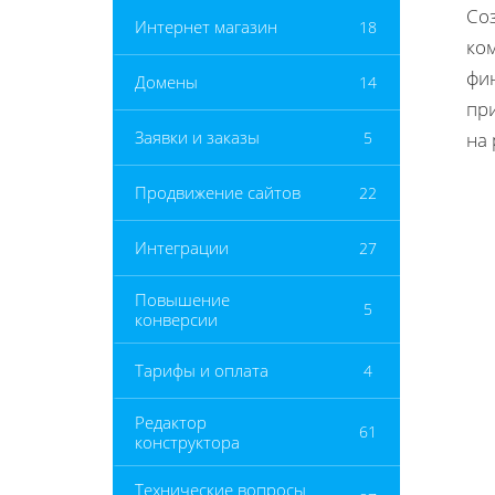
Со
Интернет магазин
18
ко
фи
Домены
14
при
Заявки и заказы
5
на
Продвижение сайтов
22
Интеграции
27
Повышение
5
конверсии
Тарифы и оплата
4
Редактор
61
конструктора
Технические вопросы