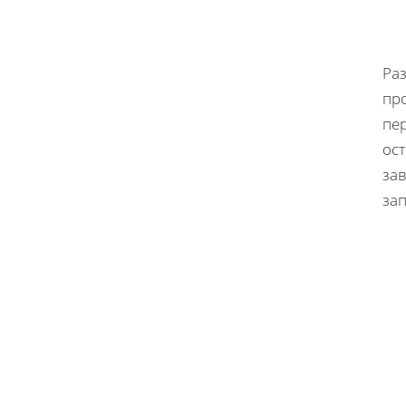
Ра
пр
пе
ос
за
зап