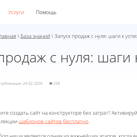
Услуги
Помощь
лавная
\
База знаний
\ Запуск продаж с нуля: шаги к успе
продаж с нуля: шаги 
а публикации: 24-02-2026
258
ите создать сайт на конструкторе без затрат? Активиру
ллекции
шаблонов сайтов бесплатно
.
ор ниши является одним из важнейших этапов, когда вы