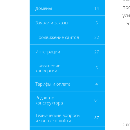
пр
Домены
14
уси
Заявки и заказы
5
не
Продвижение сайтов
22
Интеграции
27
Повышение
5
конверсии
Тарифы и оплата
4
Редактор
61
конструктора
Технические вопросы
87
и частые ошибки
Сл