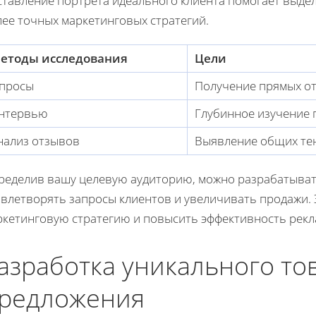
ставление портрета идеального клиента помогает выде
лее точных маркетинговых стратегий.
етоды исследования
Цели
просы
Получение прямых о
нтервью
Глубинное изучение 
нализ отзывов
Выявление общих те
ределив вашу целевую аудиторию, можно разрабатыват
овлетворять запросы клиентов и увеличивать продажи.
ркетинговую стратегию и повысить эффективность рекл
азработка уникального то
редложения