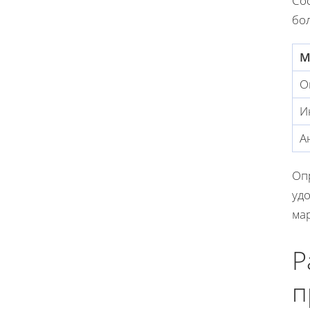
Со
бо
М
О
И
А
Оп
уд
ма
Р
п