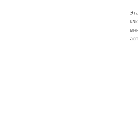
Эта
как
вн
асп