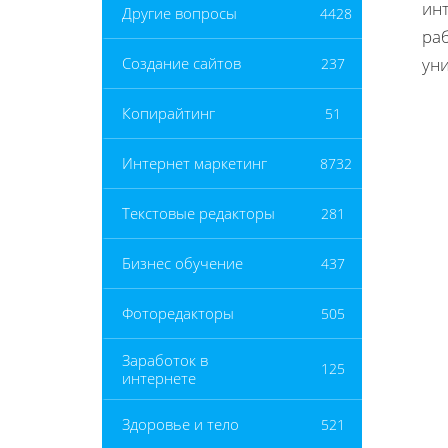
инт
Другие вопросы
4428
ра
уни
Создание сайтов
237
Копирайтинг
51
Интернет маркетинг
8732
Текстовые редакторы
281
Бизнес обучение
437
Фоторедакторы
505
Заработок в
125
интернете
Здоровье и тело
521