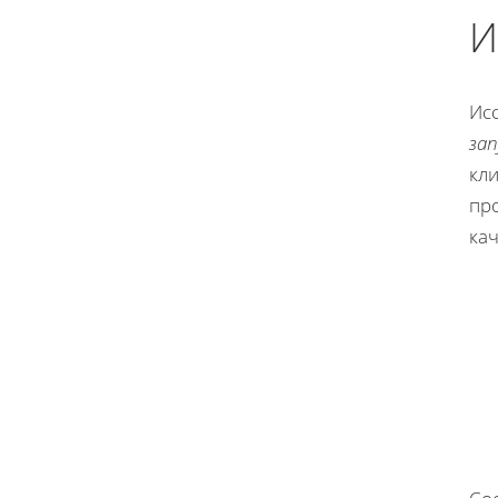
И
Ис
за
кли
пр
ка