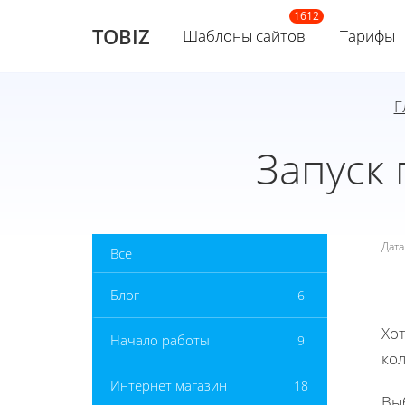
TOBIZ
Шаблоны сайтов
Тарифы
Г
Запуск 
Дат
Все
Блог
6
Хот
Начало работы
9
ко
Интернет магазин
18
Выб