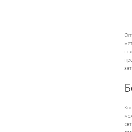
Оп
ме
со
пр
зат
Б
Ког
мож
се