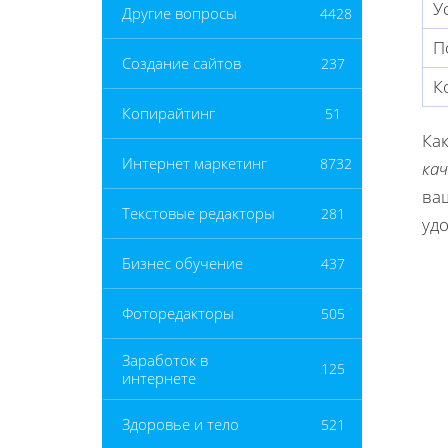
У
Другие вопросы
4428
П
Создание сайтов
237
К
Копирайтинг
51
Как
Интернет маркетинг
8732
ка
ваш
Текстовые редакторы
281
удо
Бизнес обучение
437
Фоторедакторы
505
Заработок в
125
интернете
Здоровье и тело
521