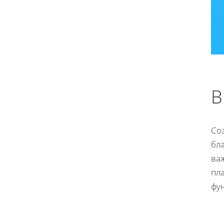
В
Соз
бл
ва
пла
фу