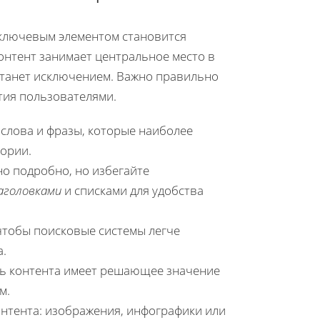
 ключевым элементом становится
онтент занимает центральное место в
 станет исключением. Важно правильно
тия пользователями.
 слова и фразы, которые наиболее
ории.
но подробно, но избегайте
аголовками
и списками для удобства
 чтобы поисковые системы легче
а.
ть контента имеет решающее значение
м.
нтента: изображения, инфографики или