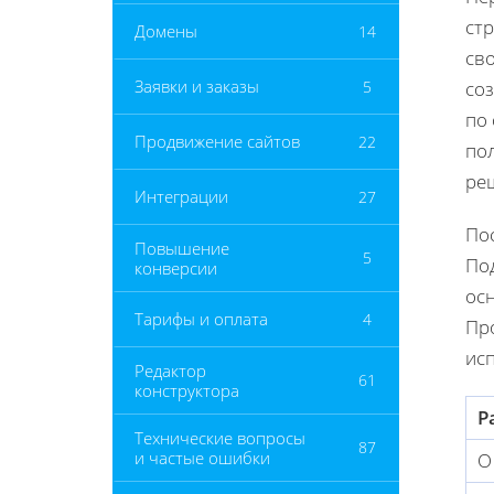
стр
Домены
14
св
Заявки и заказы
5
со
по
Продвижение сайтов
22
пол
реш
Интеграции
27
Пос
Повышение
5
Под
конверсии
ос
Тарифы и оплата
4
Про
исп
Редактор
61
конструктора
Р
Технические вопросы
87
и частые ошибки
О