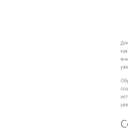
Дл
как
вн
уж
Об
соз
исп
ув
С