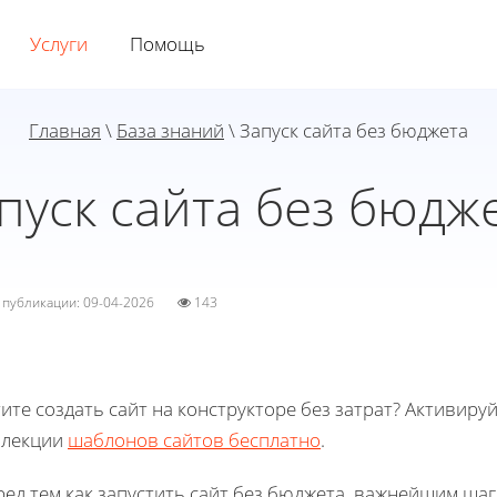
Услуги
Помощь
Главная
\
База знаний
\ Запуск сайта без бюджета
пуск сайта без бюдж
а публикации: 09-04-2026
143
ите создать сайт на конструкторе без затрат? Активиру
ллекции
шаблонов сайтов бесплатно
.
ед тем как запустить сайт без бюджета, важнейшим шаг