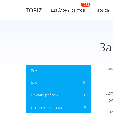
TOBIZ
Шаблоны сайтов
Тарифы
За
Дат
Все
Блог
6
Хот
Начало работы
9
ко
Интернет магазин
18
Пер