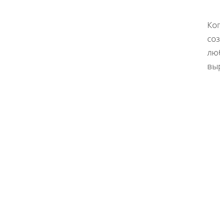
Ког
со
люб
выр