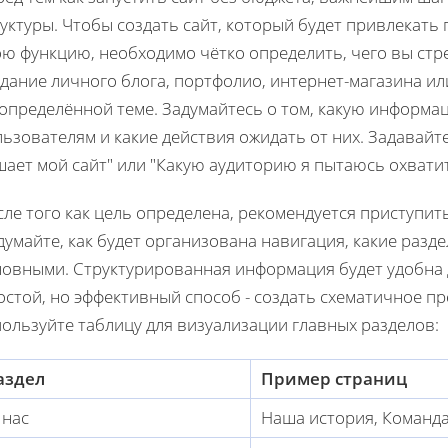
уктуры. Чтобы создать сайт, который будет привлекать
ою функцию, необходимо чётко определить, чего вы стр
здание личного блога, портфолио, интернет-магазина и
 определённой теме. Задумайтесь о том, какую информа
ьзователям и какие действия ожидать от них. Задавайт
ает мой сайт" или "Какую аудиторию я пытаюсь охватит
ле того как цель определена, рекомендуется приступит
умайте, как будет организована навигация, какие разд
новными. Структурированная информация будет удобна 
стой, но эффективный способ - создать схематичное пр
ользуйте таблицу для визуализации главных разделов:
аздел
Пример страниц
 нас
Наша история, Команд