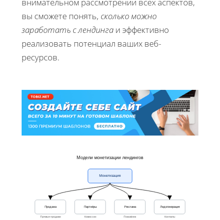
внимательном рассмотрении всех аспектов,
вы сможете понять,
сколько можно
заработать с лендинга
и эффективно
реализовать потенциал ваших веб-
ресурсов.
Модели монетизации лендингов
Монетизация
Продажа
Партнёры
Реклама
Лидогенерация
Прямые продажи
Комиссии
Показ/клик
Контакты