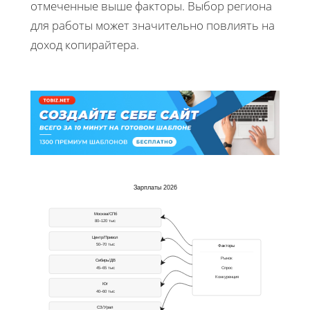
отмеченные выше факторы. Выбор региона
для работы может значительно повлиять на
доход копирайтера.
Зарплаты 2026
Москва/СПб
80–120 тыс
Центр/Привол
50–70 тыс
Факторы
Рынок
Сибирь/ДВ
45–65 тыс
Спрос
Конкуренция
Юг
40–60 тыс
СЗ/Урал