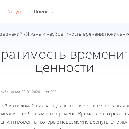
Услуги
Помощь
за знаний
\ Жизнь и необратимость времени: понимани
братимость времени:
ценности
а публикации: 20-01-2026
303
ой из величайших загадок, которая остается неразгада
нимание необратимости времени. Время словно река теч
бытия и моменты, которые невозможно вернуть. Это явл