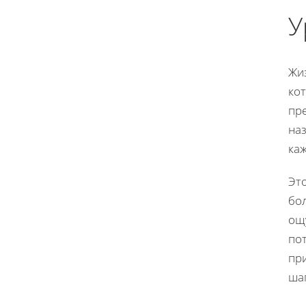
У
Жиз
ко
пре
наз
каж
Это
бо
ощ
по
пр
ша