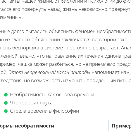
 аспекты нашей жизни, от биологии и психологии до фи
ался его повернуть назад, жизнь невозможно повернут
изменным.
еные долго пытались объяснить феномен необратимости
о из главных объяснений заключается во втором законе
пень беспорядка в системе - постоянно возрастает. Ан
ленной, видно, что направление их течения однонаправ
ример, чашка может разбиться, но не приемлемо предст
бой.
Этот непреложный закон природы
напоминает нам,
ледствия, но возможность изменить пройденный путь о
Необратимость как основа времени
Что говорит наука
Стрела времени в философии
ормы необратимости
Приме