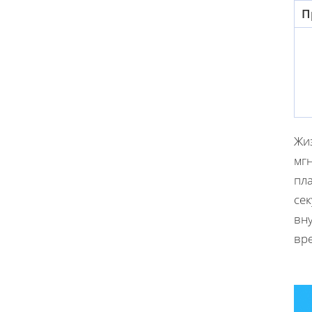
П
Жи
мг
пла
се
вну
вр