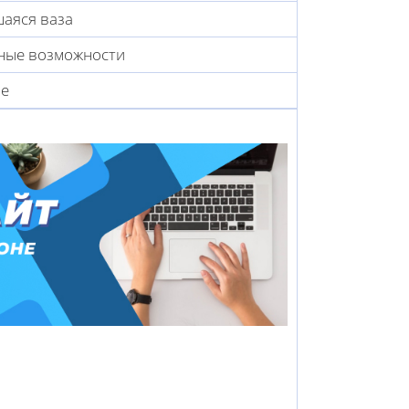
аяся ваза
ные возможности
ие