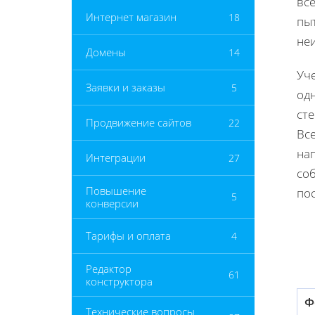
все
Интернет магазин
18
пыт
не
Домены
14
Уч
Заявки и заказы
5
одн
сте
Продвижение сайтов
22
Все
нап
Интеграции
27
со
Повышение
пос
5
конверсии
Тарифы и оплата
4
Редактор
61
конструктора
Ф
Технические вопросы