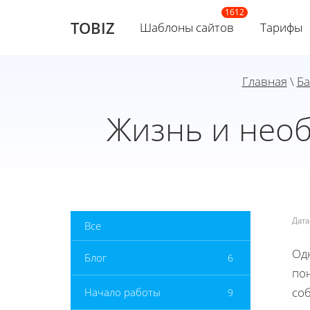
TOBIZ
Шаблоны сайтов
Тарифы
Главная
\
Ба
Жизнь и нео
Дат
Все
Одн
Блог
6
по
со
Начало работы
9