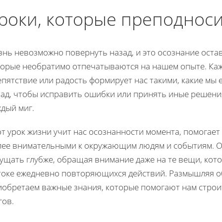
роки, которые преподнос
нь невозможно повернуть назад, и это осознание оста
торые необратимо отпечатываются на нашем опыте. Каж
пятствие или радость формирует нас такими, какие мы 
ад, чтобы исправить ошибки или принять иные решения
дый миг.
т урок жизни учит нас осознанности момента, помогае
лее внимательными к окружающим людям и событиям. О
ущать глубже, обращая внимание даже на те вещи, кот
токе ежедневно повторяющихся действий. Размышляя об
иобретаем важные знания, которые помогают нам строит
гов.