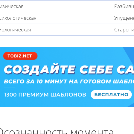
изическая
Разбивш
сихологическая
Упущен
иологическая
Старен
Осознанность момента