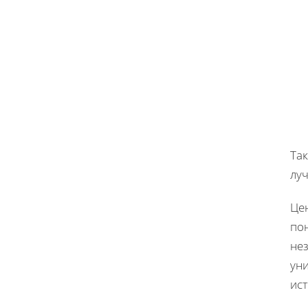
Так
лу
Цен
по
не
ун
ис