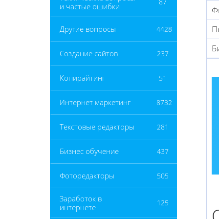
87
и частые ошибки
Ф
П
Другие вопросы
4428
Б
Создание сайтов
237
Копирайтинг
51
Интернет маркетинг
8732
Текстовые редакторы
281
Бизнес обучение
437
Фоторедакторы
505
Заработок в
125
интернете