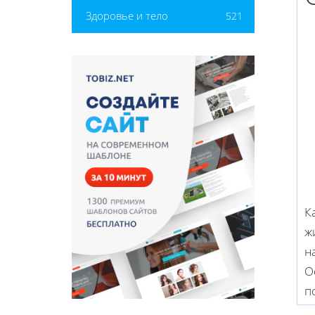
Здоровье и тело
521
К
ж
н
О
п