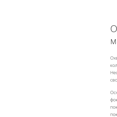
О
м
Охв
ко
Нес
св
Осн
фок
по
пок