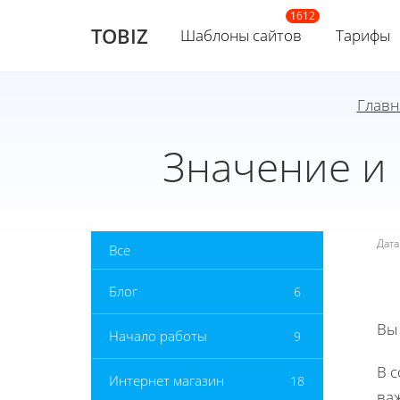
TOBIZ
Шаблоны сайтов
Тарифы
Главн
Значение и 
Дат
Все
Блог
6
Вы
Начало работы
9
В 
Интернет магазин
18
ва