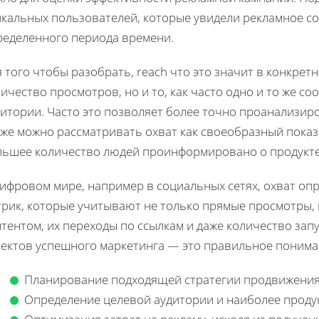
икальных пользователей, которые увидели рекламное с
ределенного периода времени.
 того чтобы разобрать, reach что это значит в конкрет
ичество просмотров, но и то, как часто одно и то же с
дитории. Часто это позволяет более точно проанализир
же можно рассматривать охват как своеобразный показ
льшее количество людей проинформировано о продукте 
цифровом мире, например в социальных сетях, охват оп
трик, которые учитывают не только прямые просмотры, 
тентом, их переходы по ссылкам и даже количество зап
пектов успешного маркетинга — это правильное понима
Планирование подходящей стратегии продвижени
Определение целевой аудитории и наиболее проду