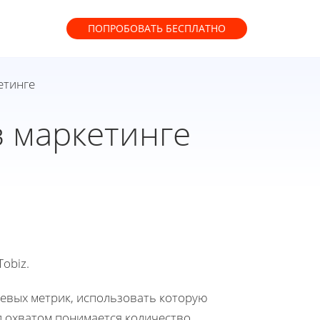
ПОПРОБОВАТЬ
БЕСПЛАТНО
етинге
в маркетинге
obiz.
чевых метрик, использовать которую
д охватом понимается количество