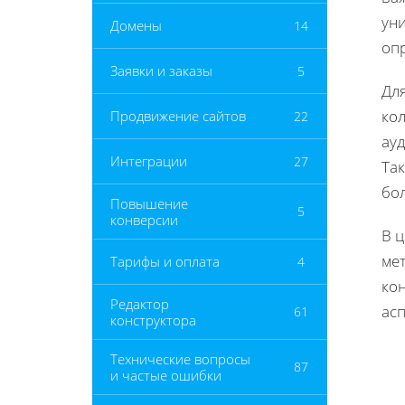
ун
Домены
14
оп
Заявки и заказы
5
Для
кол
Продвижение сайтов
22
ау
Интеграции
27
Так
бо
Повышение
5
конверсии
В 
ме
Тарифы и оплата
4
кон
Редактор
ас
61
конструктора
Технические вопросы
87
и частые ошибки