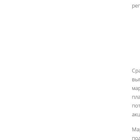
реп
Сра
вы
мар
пла
по
ак
Мар
по