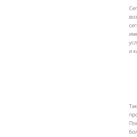
Се
во
се
им
усл
и к
Та
пр
Пон
бо