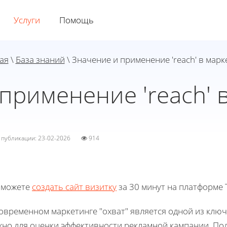
Услуги
Помощь
ая
\
База знаний
\ Значение и применение 'reach' в марк
применение 'reach' 
а публикации: 23-02-2026
914
 можете
создать сайт визитку
за 30 минут на платформе T
современном маркетинге "охват" является одной из клю
жно для оценки эффективности рекламной кампании. По