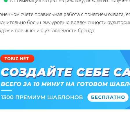
Оптимизация затрат на рекламу, исходя из получен
онечном счете правильная работа с понятием охвата, 
значительно большему уровню вовлеченности аудитории
одаж и повышению узнаваемости бренда.