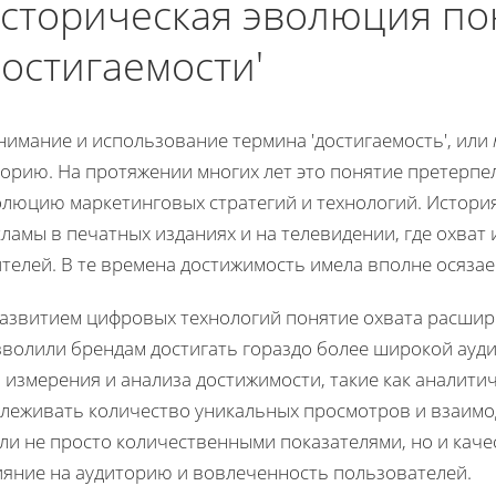
сторическая эволюция п
достигаемости'
нимание и использование термина 'достигаемость', или
торию. На протяжении многих лет это понятие претерпе
олюцию маркетинговых стратегий и технологий. Истори
ламы в печатных изданиях и на телевидении, где охват
телей. В те времена достижимость имела вполне осязае
развитием цифровых технологий понятие охвата расшир
зволили брендам достигать гораздо более широкой ауд
 измерения и анализа достижимости, такие как аналити
слеживать количество уникальных просмотров и взаимо
али не просто количественными показателями, но и ка
ияние на аудиторию и вовлеченность пользователей.