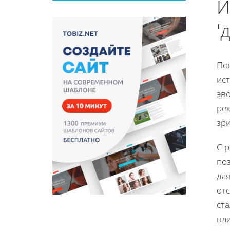
И
'
По
ис
эв
рек
зри
С 
по
для
от
ст
вл