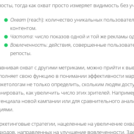
осты, тогда как охват просто измеряет видимость без у
Охват
(reach): количество уникальных пользовател
контентом.
Частота
: число показов одной и той же рекламы о
Вовлеченность
: действия, совершенные пользовате
репосты.
внивая охват с другими метриками, можно прийти к выв
полняет свою функцию в понимании эффективности мар
кетологам не только определить, скольким людям досту
нировать, как увеличить число этих зрителей. Наприме
тенциала новой кампании или для сравнительного ана
циями.
кетинговые стратегии, нацеленные на увеличение охва
дходов, направленных на улучшение вовлеченности. Зд