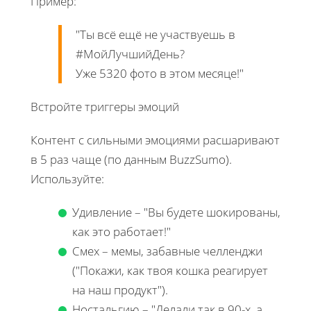
Пример:
"Ты всё ещё не участвуешь в
#МойЛучшийДень?
Уже 5320 фото в этом месяце!"
Встройте триггеры эмоций
Контент с сильными эмоциями расшаривают
в 5 раз чаще (по данным BuzzSumo).
Используйте:
Удивление – "Вы будете шокированы,
как это работает!"
Смех – мемы, забавные челленджи
("Покажи, как твоя кошка реагирует
на наш продукт").
Ностальгию – "Делали так в 90-х, а