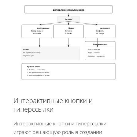
Добавление мультимедиа
Вставка
Изображения
Видео
Анимация
Выбор файла
Вставка
Эффекты
Качество
Сжатие
Не злоуп.
Рекомендации
Совет
Фото — качество
Не перегружать слайд
Видео — сжатие
Акцент на сути
Анимация — аккуратно
Краткая схема
1. Вставка → выбор типа
2. Настройка качества/сжатия
3. Меньше эффектов — лучше
Интерактивные кнопки и
гиперссылки
Интерактивные кнопки и гиперссылки
играют решающую роль в создании