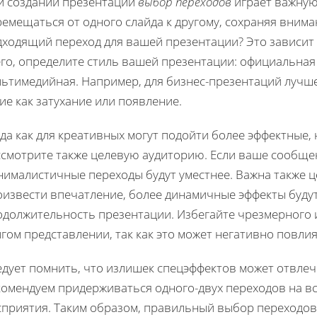
и создании презентации
выбор переходов
играет важную
емещаться от одного слайда к другому, сохраняя внима
дходящий переход для вашей презентации? Это зависит 
его, определите стиль вашей презентации: официальная
льтимедийная. Например, для бизнес-презентаций лучше
ие как затухание или появление.
да как для креативных могут подойти более эффектные,
ссмотрите также целевую аудиторию. Если ваше сообще
нималистичные переходы будут уместнее. Важна также ц
оизвести впечатление, более динамичные эффекты будут
одолжительность презентации. Избегайте чрезмерного 
гом представлении, так как это может негативно повли
едует помнить, что излишек спецэффектов может отвлеч
комендуем придерживаться одного-двух переходов на в
сприятия. Таким образом, правильный выбор переходов