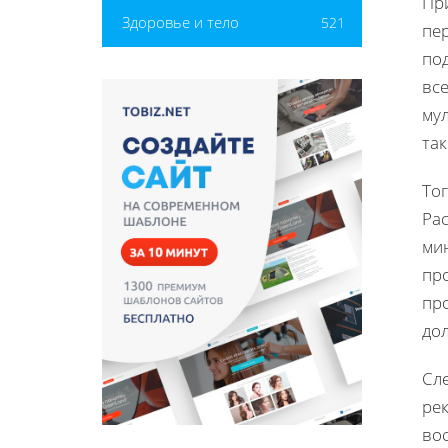
Пр
Здоровье и тело
521
пер
по
вс
му
так
Тог
Ра
ми
пр
пр
дол
Сл
ре
во