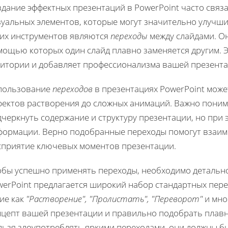
здание эффектных презентаций в PowerPoint часто связ
зуальных элементов, которые могут значительно улучши
ких инструментов являются
переходы
между слайдами. Он
мощью которых один слайд плавно заменяется другим. 
дитории и добавляет профессионализма вашей презента
пользование
переходов
в презентациях PowerPoint може
фектов растворения до сложных анимаций. Важно поним
черкнуть содержание и структуру презентации, но при 
формации. Верно подобранные переходы помогут взаимо
сприятие ключевых моментов презентации.
обы успешно применять переходы, необходимо детально
werPoint предлагается широкий набор стандартных пер
ие как
"Растворение", "Пролистать", "Переворот"
и мно
нцепт вашей презентации и правильно подобрать плавно
льзя злоупотреблять яркими переходами, они должны бы