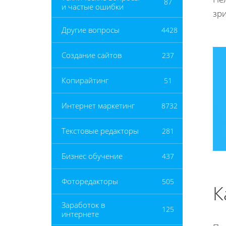
87
и частые ошибки
зри
Другие вопросы
4428
Создание сайтов
237
Копирайтинг
51
Интернет маркетинг
8732
Текстовые редакторы
281
Бизнес обучение
437
Фоторедакторы
505
К
Заработок в
125
интернете