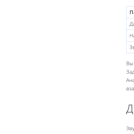
П
Д
Н
З
Вы
За
Ана
вз
Д
Зв