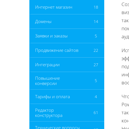
Со
Интернет магазин
18
ви
та
Домены
14
по
Заявки и заказы
5
ау
Ис
Продвижение сайтов
22
эф
Интеграции
27
под
ин
Повышение
5
во
конверсии
Чт
Тарифы и оплата
4
Po
Редактор
так
61
конструктора
ко
Технические вопросы
Не