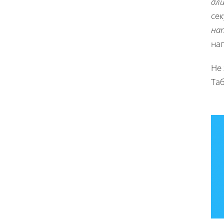
дл
сек
на
на
Не
Таб