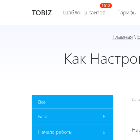
TOBIZ
Шаблоны сайтов
Тарифы
Главная
\
Б
Как Настро
Дат
Все
Блог
6
На
Начало работы
9