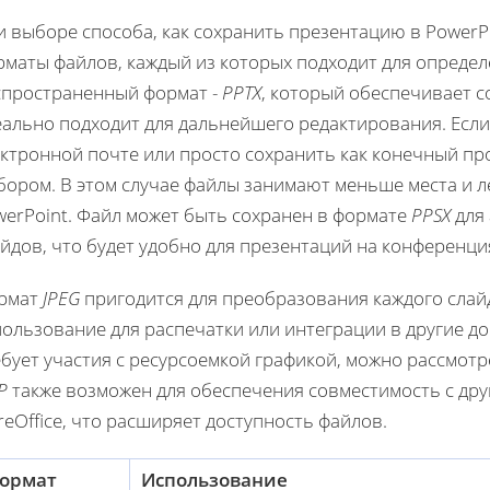
и выборе способа, как сохранить презентацию в PowerP
рматы файлов, каждый из которых подходит для опреде
спространенный формат -
PPTX
, который обеспечивает с
еально подходит для дальнейшего редактирования. Есл
ектронной почте или просто сохранить как конечный пр
ором. В этом случае файлы занимают меньше места и л
werPoint. Файл может быть сохранен в формате
PPSX
для 
йдов, что будет удобно для презентаций на конференц
рмат
JPEG
пригодится для преобразования каждого слай
ользование для распечатки или интеграции в другие до
ебует участия с ресурсоемкой графикой, можно рассмот
P
также возможен для обеспечения совместимость с дру
reOffice, что расширяет доступность файлов.
ормат
Использование