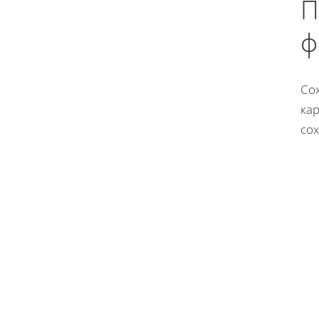
П
ф
Со
кар
сох