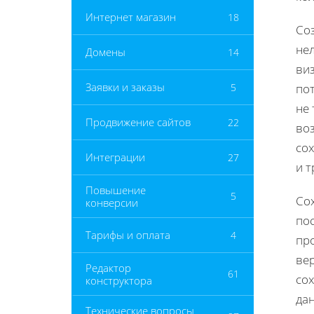
Интернет магазин
18
Со
не
Домены
14
ви
Заявки и заказы
5
по
не 
Продвижение сайтов
22
во
со
Интеграции
27
и т
Повышение
5
Со
конверсии
пос
Тарифы и оплата
4
пр
ве
Редактор
61
со
конструктора
дан
Технические вопросы