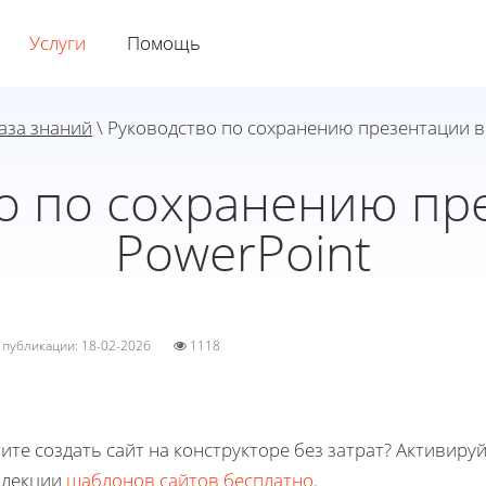
Услуги
Помощь
аза знаний
\ Руководство по сохранению презентации в
о по сохранению пр
PowerPoint
а публикации: 18-02-2026
1118
ите создать сайт на конструкторе без затрат? Активиру
ллекции
шаблонов сайтов бесплатно
.