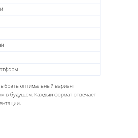
ий
ий
латформ
 выбрать оптимальный вариант
ом в будущем. Каждый формат отвечает
ентации.