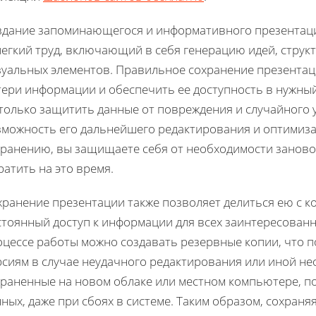
здание запоминающегося и информативного презентацио
легкий труд, включающий в себя генерацию идей, стру
зуальных элементов. Правильное сохранение презента
тери информации и обеспечить ее доступность в нужны
только защитить данные от повреждения и случайного 
зможность его дальнейшего редактирования и оптимиза
хранению, вы защищаете себя от необходимости занов
ратить на это время.
хранение презентации также позволяет делиться ею с к
тоянный доступ к информации для всех заинтересованн
оцессе работы можно создавать резервные копии, что 
рсиям в случае неудачного редактирования или иной не
храненные на новом облаке или местном компьютере, по
ных, даже при сбоях в системе. Таким образом, сохран