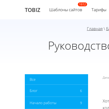
TOBIZ
Шаблоны сайтов
Тарифы
Главная
\
Б
Руководств
Дат
Все
Блог
6
Хот
Начало работы
9
ко