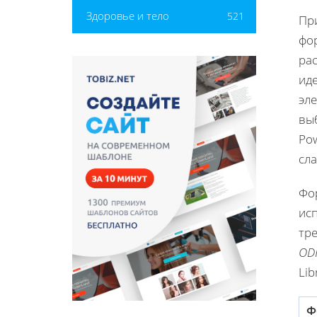
Здоровье и тело
521
Пр
фо
ра
ид
эл
выб
Po
сла
Фо
исп
тр
OD
Lib
Ф