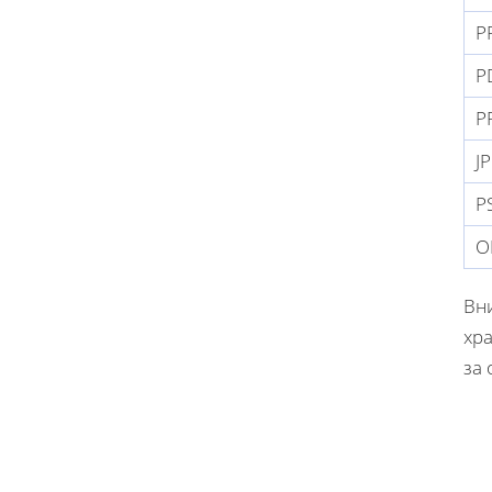
P
P
P
J
P
O
Вн
хр
за