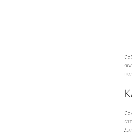
Соб
яв
пол
К
Со
от
Да