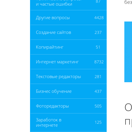
87
бе
и частые ошибки
Другие вопросы
4428
Создание сайтов
237
Копирайтинг
51
Интернет маркетинг
8732
Текстовые редакторы
281
Бизнес обучение
437
О
Фоторедакторы
505
п
Заработок в
125
интернете