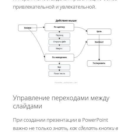
привлекательной и увлекательной.
Действия мыши
По щелчку
Кнопка
Цель
Переход
Открыть файл
Контекст
Макрос
По наведению
Тестировать
Звук
Показ текста
Настройка → выбор типа → тест
Управление переходами между
слайдами
При создании презентации в PowerPoint
важно не только
знать, как сделать кнопки в