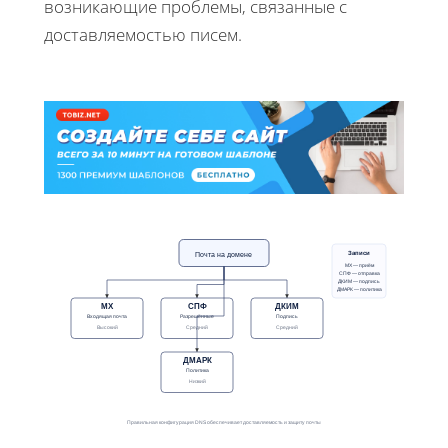
возникающие проблемы, связанные с
доставляемостью писем.
Записи
Почта на домене
МХ — приём
СПФ — отправка
ДКИМ — подпись
ДМАРК — политика
МХ
СПФ
ДКИМ
Входящая почта
Разрешённые
Подпись
Высокий
Средний
Средний
ДМАРК
Политика
Низкий
Правильная конфигурация DNS обеспечивает доставляемость и защиту почты