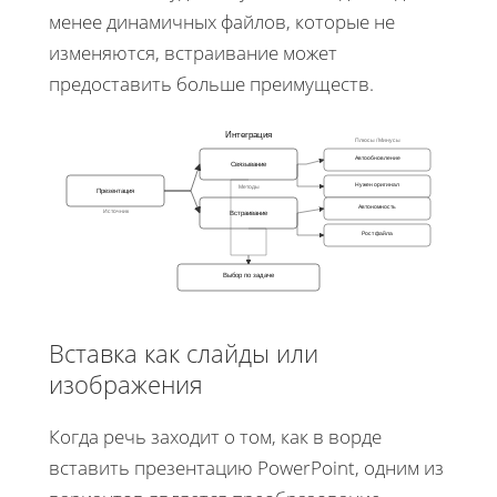
менее динамичных файлов, которые не
изменяются, встраивание может
предоставить больше преимуществ.
Интеграция
Плюсы / Минусы
Автообновление
Связывание
Нужен оригинал
Методы
Презентация
Автономность
Источник
Встраивание
Рост файла
Выбор по задаче
Вставка как слайды или
изображения
Когда речь заходит о том, как в ворде
вставить презентацию PowerPoint, одним из