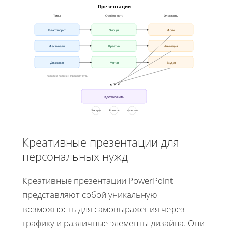
Презентации
Типы
Особенности
Элементы
Благотворит
Эмоция
Фото
Фестивали
Креатив
Анимация
Движения
Мотив
Видео
Короткие подписи отражают суть
Вдохновить
Эмоции
Ясность
Интеракт
Креативные презентации для
персональных нужд
Креативные презентации PowerPoint
представляют собой уникальную
возможность для самовыражения через
графику и различные элементы дизайна. Они