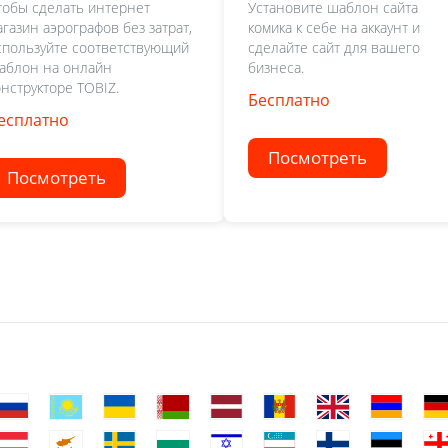
тобы сделать интернет
Установите шаблон сайта
агазин аэрографов без затрат,
комика к себе на аккаунт и
спользуйте соответствующий
сделайте сайт для вашего
аблон на онлайн
бизнеса.
онструкторе TOBIZ.
Бесплатно
есплатно
Посмотреть
Посмотреть