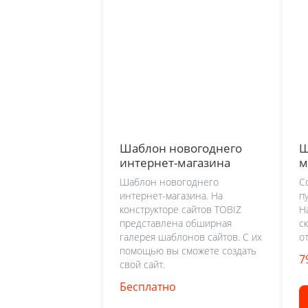
Шаблон новогоднего
Ш
интернет-магазина
м
Шаблон новогоднего
С
интернет-магазина. На
п
конструкторе сайтов TOBIZ
Н
представлена обширная
с
галерея шаблонов сайтов. С их
о
помощью вы сможете создать
7
свой сайт.
Бесплатно