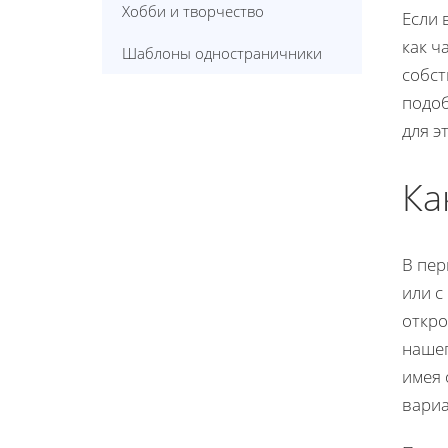
Хобби и творчество
Если 
как ч
Шаблоны одностраничники
собст
подоб
для э
Ка
В пер
или с
откро
нашег
имея 
вариа