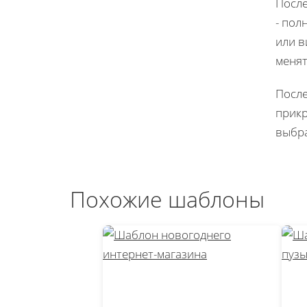
После
- пол
или в
менят
После
прикр
выбра
Похожие шаблоны