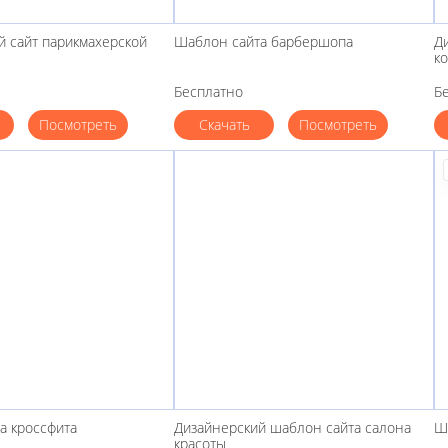
й сайт парикмахерской
Шаблон сайта барбершопа
Д
к
Бесплатно
Б
Посмотреть
Скачать
Посмотреть
а кроссфита
Дизайнерский шаблон сайта салона
Ш
красоты