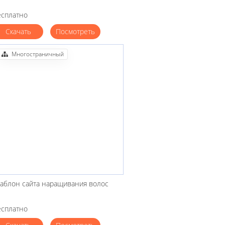
есплатно
Скачать
Посмотреть
Многостраничный
аблон сайта наращивания волос
есплатно