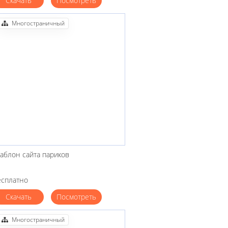
Скачать
Посмотреть
Многостраничный
аблон сайта париков
есплатно
Скачать
Посмотреть
Многостраничный