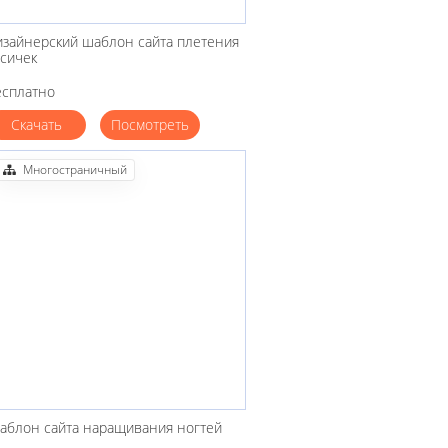
изайнерский шаблон сайта плетения
осичек
есплатно
Скачать
Посмотреть
Многостраничный
аблон сайта наращивания ногтей