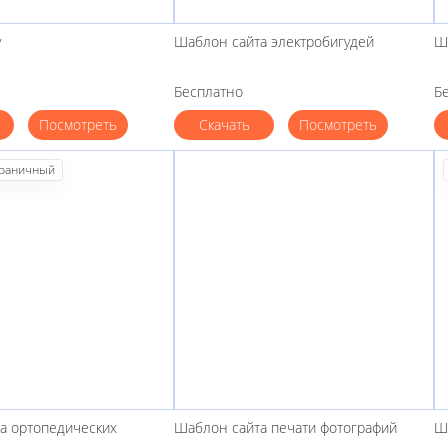
у
Шаблон сайта электробигудей
Ш
Бесплатно
Б
Посмотреть
Скачать
Посмотреть
раничный
а ортопедических
Шаблон сайта печати фотографий
Ш