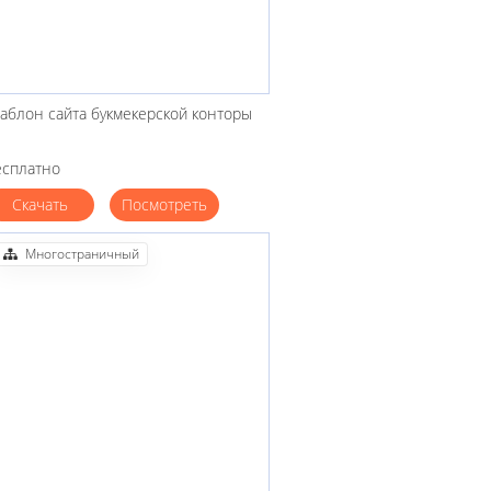
аблон сайта букмекерской конторы
есплатно
Скачать
Посмотреть
Многостраничный