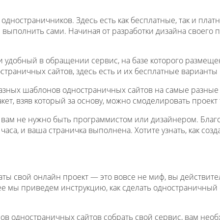
одностраничников. Здесь есть как бесплатные, так и пла
е выполнить сами. Начиная от разработки дизайна своего 
 удобный в обращении сервис, на базе которого размеще
траничных сайтов, здесь есть и их бесплатные варианты 
разных шаблонов одностраничных сайтов на самые разные т
акет, взяв который за основу, можно смоделировать проект 
, вам не нужно быть программистом или дизайнером. Бла
часа, и ваша страничка выполнена. Хотите узнать, как со
латы свой онлайн проект — это вовсе не миф, вы действит
е мы приведем инструкцию, как сделать одностраничный 
нов одностраничных сайтов собрать свой сервис, вам нео