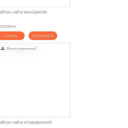
аблон сайта моноциклов
есплатно
Скачать
Посмотреть
Многостраничный
аблон сайта отпаривателей