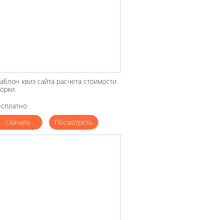
аблон квиз сайта расчета стоимости
борки
есплатно
Скачать
Посмотреть