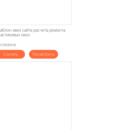
аблон квиз сайта расчета ремонта
ластиковых окон
есплатно
Скачать
Посмотреть