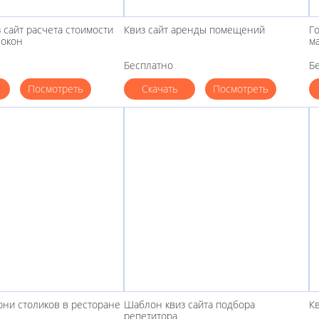
 сайт расчета стоимости
Квиз сайт аренды помещений
Го
 окон
м
Бесплатно
Б
Посмотреть
Скачать
Посмотреть
они столиков в ресторане
Шаблон квиз сайта подбора
Кв
репетитора