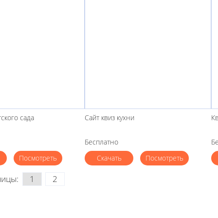
тского сада
Сайт квиз кухни
К
Бесплатно
Б
Посмотреть
Скачать
Посмотреть
ницы:
1
2