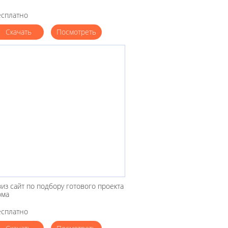
есплатно
Скачать
Посмотреть
из сайт по подбору готового проекта
ома
есплатно