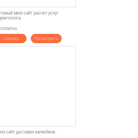
товый квиз сайт расчет услуг
аркетолога
есплатно
Скачать
Посмотреть
из сайт доставки капкейков