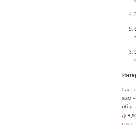
Инте
Кальк
вам н
облас
для д
сайт