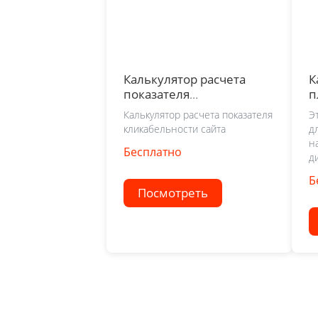
Калькулятор расчета
К
показателя
п
кликабельности сайта
Калькулятор расчета показателя
Э
(CTR)
кликабельности сайта
д
н
Бесплатно
д
Б
Посмотреть