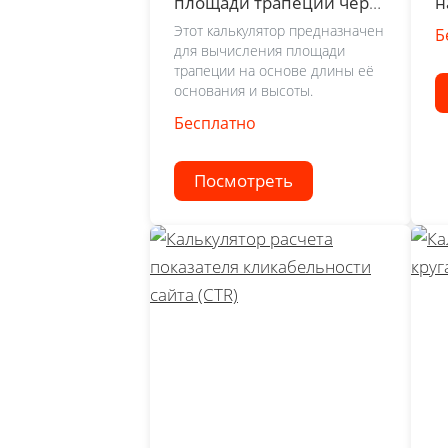
площади трапеции через
н
основание и высоту
Этот калькулятор предназначен
Б
для вычисления площади
трапеции на основе длины её
основания и высоты.
Бесплатно
Посмотреть