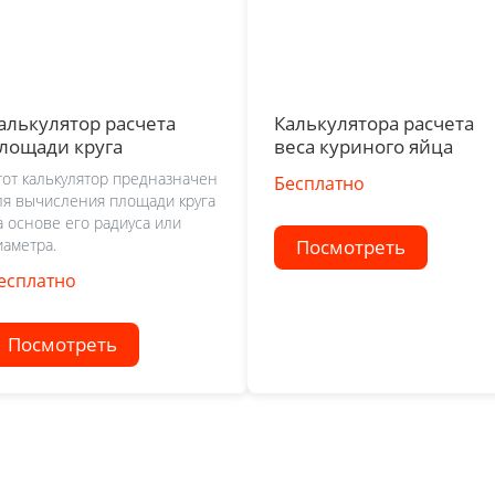
алькулятор расчета
Калькулятора расчета
лощади круга
веса куриного яйца
тот калькулятор предназначен
Бесплатно
ля вычисления площади круга
а основе его радиуса или
иаметра.
Посмотреть
есплатно
Посмотреть