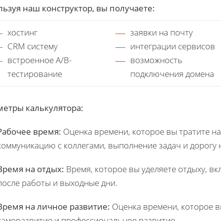
ьзуя наш конструктор, вы получаете:
хостинг
заявки на почту
CRM систему
интеграции сервисов
встроенное A/B-
возможность
тестирование
подключения домена
метры калькулятора:
Рабочее время:
Оценка времени, которое вы тратите на
коммуникацию с коллегами, выполнение задач и дорогу н
Время на отдых:
Время, которое вы уделяете отдыху, вк
после работы и выходные дни.
Время на личное развитие:
Оценка времени, которое вы
саморазвитие и профессиональное развитие.