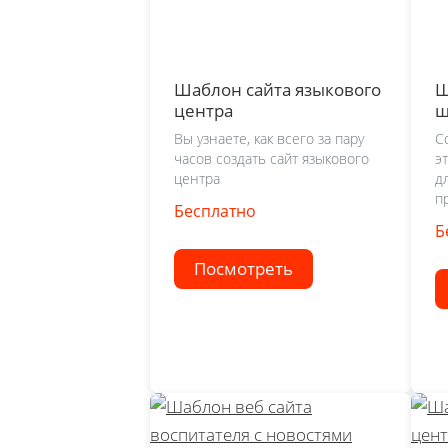
Шаблон сайта языкового
Ш
центра
ш
Вы узнаете, как всего за пару
С
часов создать сайт языкового
э
центра
д
п
Бесплатно
Б
Посмотреть