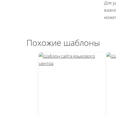
Для у
важно
может
Похожие шаблоны