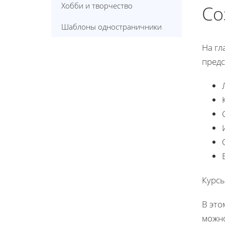
Хобби и творчество
Со
Шаблоны одностраничники
На гл
предс
Курс
В это
можно