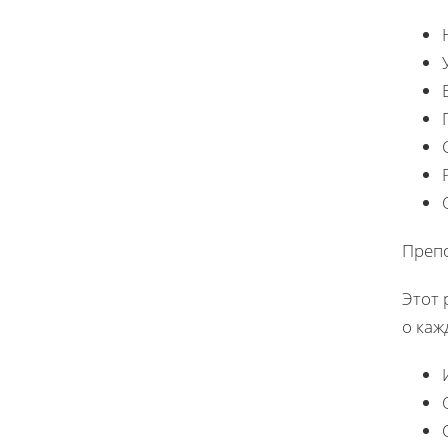
Преп
Этот 
о каж