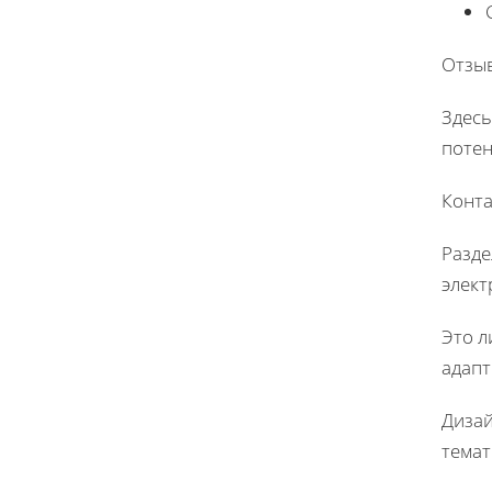
Отзы
Здесь
потен
Конт
Разде
элект
Это л
адапт
Дизай
темат