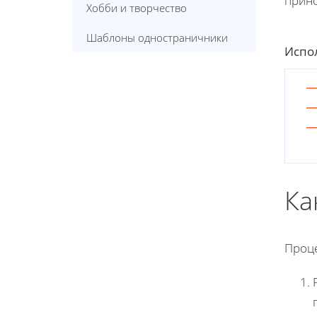
прино
Хобби и творчество
Шаблоны одностраничники
Испол
Ка
Проце