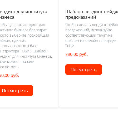
ендинг для института
Шаблон лендинг пейд
изнеса
предсказаний
тобы сделать лендинг для
Чтобы сделать лендинг пейд
нститута бизнеса без затрат
предсказаний, используйте
росто выберите подходящий
соответствующий тематике
аблон, один из
шаблон на онлайн площадке
спользованных в базе
Tobiz.
онструктора ТОБИЗ. Шаблон
790.00 руб.
ендинг для института бизнеса,
акже можно вначале
росмотреть.
Посмотреть
90.00 руб.
Посмотреть