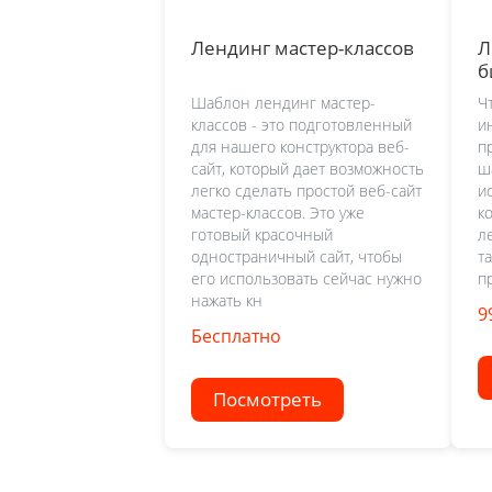
Лендинг мастер-классов
Л
б
Шаблон лендинг мастер-
Ч
классов - это подготовленный
и
для нашего конструктора веб-
п
сайт, который дает возможность
ш
легко сделать простой веб-сайт
и
мастер-классов. Это уже
к
готовый красочный
л
одностраничный сайт, чтобы
т
его использовать сейчас нужно
п
нажать кн
9
Бесплатно
Посмотреть