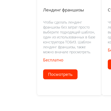
Лендинг франшизы
С
Чтобы сделать лендинг
Ч
франшизы без затрат просто
л
выберите подходящий шаблон,
в
один из использованных в базе
о
конструктора ТОБИЗ. Шаблон
к
лендинг франшизы, также
Б
можно вначале просмотреть.
Бесплатно
Посмотреть