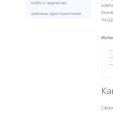
Хобби и творчество
компа
бизне
Шаблоны одностраничники
на
ко
Испол
Ка
Сформ