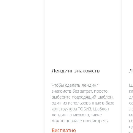
Лендинг знакомств
Л
Чтобы сделать лендинг
Ш
знакомств без затрат, просто
к
выберите подходящий шаблон,
д
один из использованных в базе
с
конструктора ТОБИЗ. Шаблон
л
лендинг знакомств, также
м
можно вначале просмотреть.
г
о
Бесплатно
е