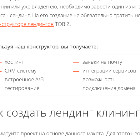
нии или уже владея ею, необходимо завести один из и
са - лендинг. На его создание не обязательно тратить н
нструкторе лендингов
TOBIZ.
ьзуя наш конструктор, вы получаете:
хостинг
заявки на почту
CRM систему
интеграции сервисов
встроенное A/B-
возможность
тестирование
подключения домена
к создать лендинг клинин
ируйте проект на основе данного макета. Для этого не