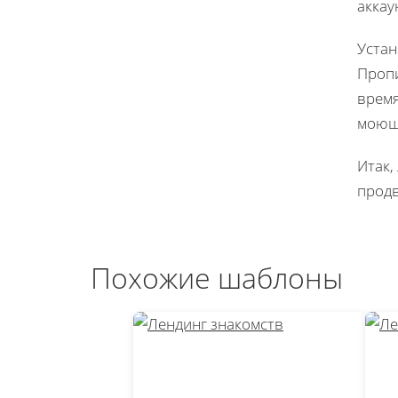
аккау
Устан
Пропи
время
моющи
Итак,
продв
Похожие шаблоны