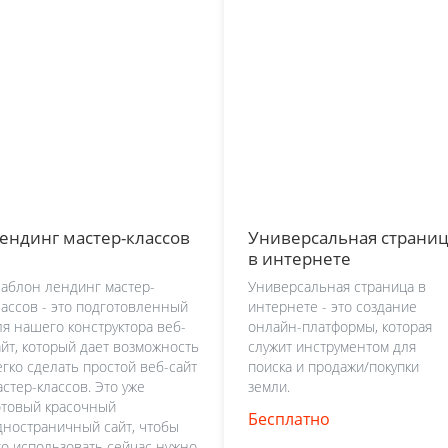
ендинг мастер-классов
Универсальная страни
в интернете
аблон лендинг мастер-
Универсальная страница в
лассов - это подготовленный
интернете - это создание
ля нашего конструктора веб-
онлайн-платформы, которая
айт, который дает возможность
служит инструментом для
егко сделать простой веб-сайт
поиска и продажи/покупки
астер-классов. Это уже
земли.
отовый красочный
Бесплатно
дностраничный сайт, чтобы
го использовать сейчас нужно