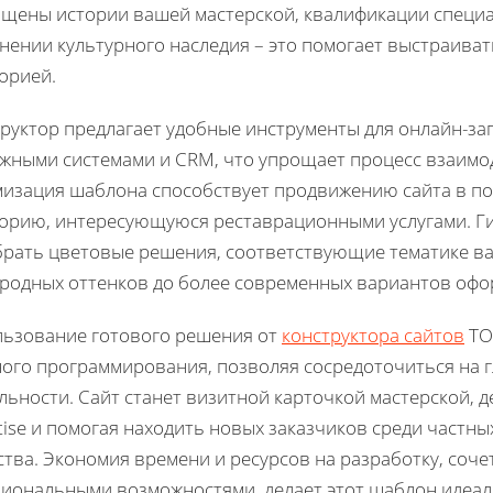
щены истории вашей мастерской, квалификации специал
нении культурного наследия – это помогает выстраива
орией.
руктор предлагает удобные инструменты для онлайн-за
жными системами и CRM, что упрощает процесс взаимод
изация шаблона способствует продвижению сайта в по
орию, интересующуюся реставрационными услугами. Г
рать цветовые решения, соответствующие тематике ваш
родных оттенков до более современных вариантов офо
ьзование готового решения от
конструктора сайтов
TO
ого программирования, позволяя сосредоточиться на 
льности. Сайт станет визитной карточкой мастерской, 
tise и помогая находить новых заказчиков среди частны
ства. Экономия времени и ресурсов на разработку, со
иональными возможностями, делает этот шаблон идеа