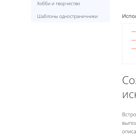
Хобби и творчество
Испол
Шаблоны одностраничники
Со
ис
Встро
выпол
описа