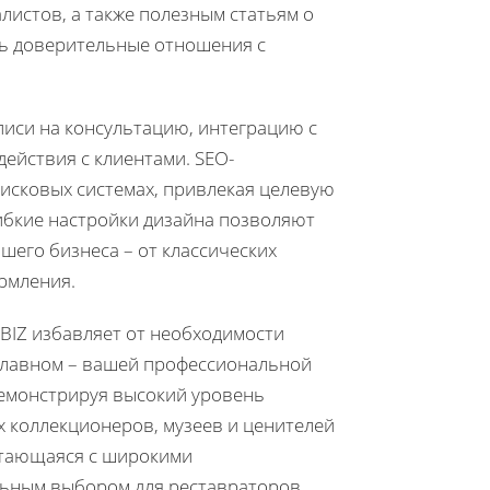
истов, а также полезным статьям о
ть доверительные отношения с
писи на консультацию, интеграцию с
ействия с клиентами. SEO-
исковых системах, привлекая целевую
ибкие настройки дизайна позволяют
его бизнеса – от классических
рмления.
BIZ избавляет от необходимости
главном – вашей профессиональной
демонстрируя высокий уровень
х коллекционеров, музеев и ценителей
четающаяся с широкими
льным выбором для реставраторов,