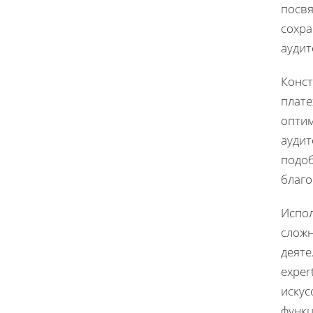
посвя
сохра
аудит
Конст
плате
оптим
аудит
подоб
благо
Испол
сложн
деяте
exper
искус
функц