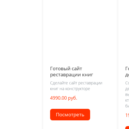
Готовый сайт
Г
реставрации книг
д
Сделайте сайт реставрации
С
книг на конструкторе
д
в
4990.00 руб.
к
б
Посмотреть
1