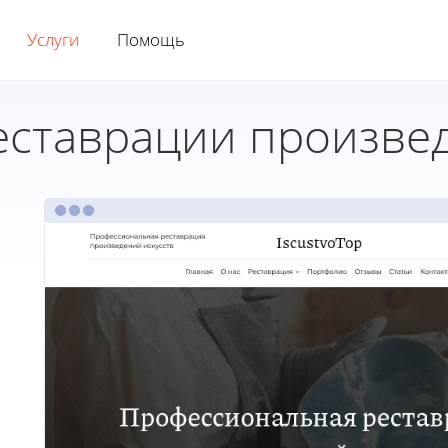
Услуги
Помощь
еставрации произвед