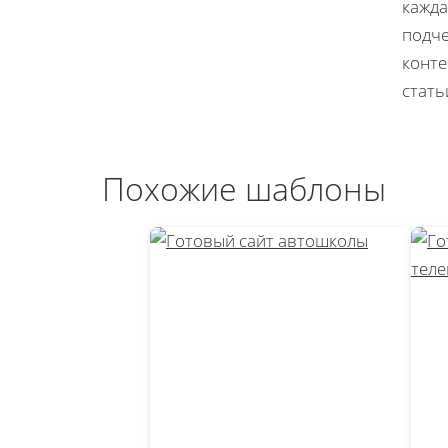
кажда
подче
конте
стать
Похожие шаблоны