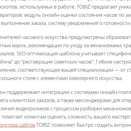
скопов, используемых в работе. TOBIZ предлагает уни
враторов: модуль онлайн-оценки состояния часов по з
 выполнения заказа, систему уведомлений о готовности
енителей часового искусства предусмотрены образоват
тных марок, рекомендации по уходу за механизмами, с
иалов. SEO-оптимизация шаблона учитывает специфиче
йона" до "реставрация советских часов". Гибкие настр
ление, соответствующее вашей специализации — от с
скошного стиля с элементами ювелирного искусства.
н поддерживает интеграцию с системами онлайн-плате
чета клиентских заказов, а также мессенджерами для оп
ления видеороликов с процессом разборки механизмов
 помогает клиентам оценить сложность вашего мастерс
руктора сайтов
TOBIZ позволяет быстро создать витрин