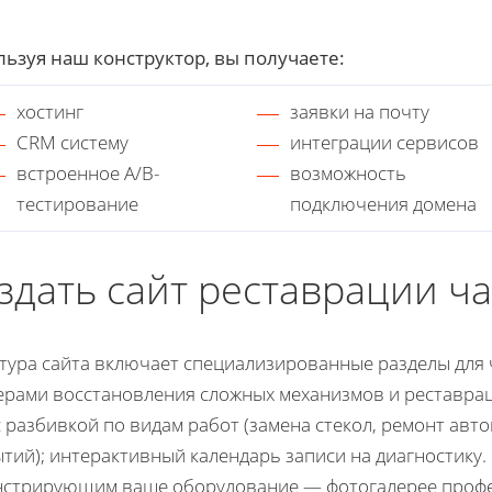
ьзуя наш конструктор, вы получаете:
хостинг
заявки на почту
CRM систему
интеграции сервисов
встроенное A/B-
возможность
тестирование
подключения домена
здать сайт реставрации ч
тура сайта включает специализированные разделы для 
рами восстановления сложных механизмов и реставра
с разбивкой по видам работ (замена стекол, ремонт ав
тий); интерактивный календарь записи на диагностику.
нстрирующим ваше оборудование — фотогалерее профе