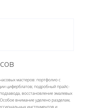
асов
часовых мастеров: портфолио с
ции циферблатов; подробный прайс-
топодзавода, восстановление эмалевых
 Особое внимание уделено разделам,
ссиональных инструментов и