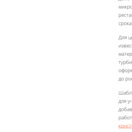
микро
реста
срока
Для ц
извес
матер
турби
оформ
до ро
Шабло
для у
добав
работ
конст