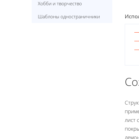
Хобби и творчество
Испол
Шаблоны одностраничники
Со
Струк
приме
лист 
покры
демо