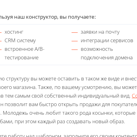
ьзуя наш конструктор, вы получаете:
хостинг
заявки на почту
CRM систему
интеграции сервисов
встроенное A/B-
возможность
тестирование
подключения домена
ю структуру вы можете оставить в таком же виде и вн
воего магазина. Также, по вашему усмотрению, вы может
в тем самым свой собственный индивидуальный вид.
С
н позволит вам быстро открыть продажи для покупател
. Молодежь очень любит такого рода косынки, которы
бами, при этом каждый раз создавать новый образ.
те работу над шаблоном, заполните его своим контенто