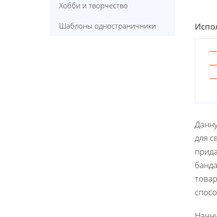
Хобби и творчество
Испол
Шаблоны одностраничники
Данну
для с
прида
банда
товар
спосо
Начни