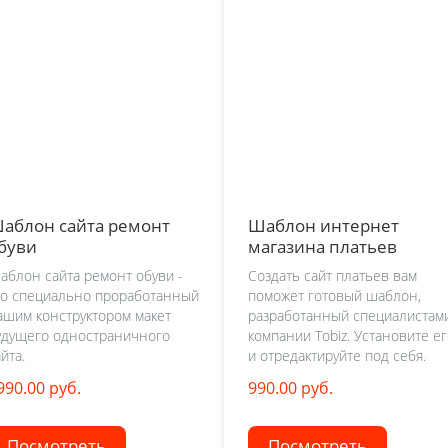
аблон сайта ремонт
Шаблон интернет
буви
магазина платьев
аблон сайта ремонт обуви -
Создать сайт платьев вам
то специально проработанный
поможет готовый шаблон,
ашим конструктором макет
разработанный специалистам
удущего одностраничного
компании Tobiz. Установите е
йта.
и отредактируйте под себя.
990.00 руб.
990.00 руб.
Посмотреть
Посмотреть