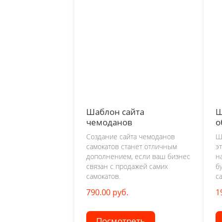
Шаблон сайта
Ш
чемоданов
о
Создание сайта чемоданов
Ш
самокатов станет отличным
э
дополнением, если ваш бизнес
н
связан с продажей самих
б
самокатов.
са
790.00 руб.
1
Посмотреть