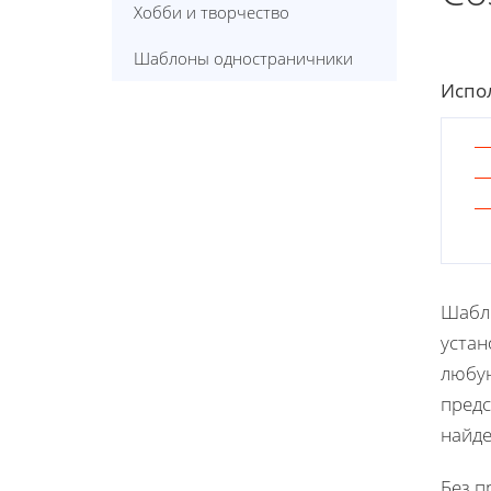
Хобби и творчество
Шаблоны одностраничники
Испол
Шабло
устан
любую
предс
найде
Без п