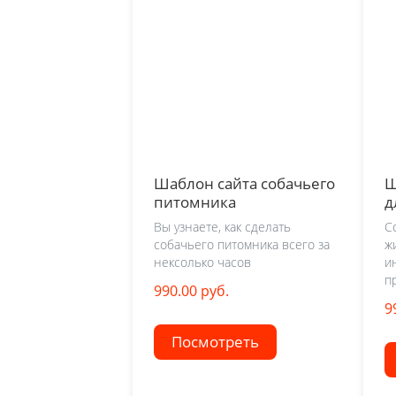
Шаблон сайта собачьего
Ш
питомника
д
Вы узнаете, как сделать
С
собачьего питомника всего за
ж
нексолько часов
и
п
990.00 руб.
9
Посмотреть