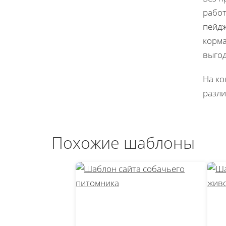
работ
пейдж
корма
выгод
На ко
разли
Похожие шаблоны