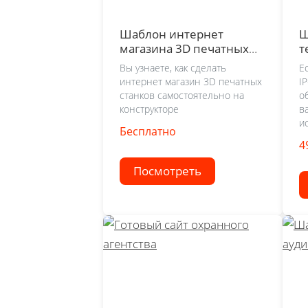
Шаблон интернет
Ш
магазина 3D печатных
т
станков
Вы узнаете, как сделать
Е
интернет магазин 3D печатных
I
станков самостоятельно на
о
конструкторе
в
и
Бесплатно
4
Посмотреть