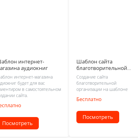
аблон интернет-
Шаблон сайта
агазина аудиокниг
благотворительной
организации
аблон интернет-магазина
Создание сайта
удиокниг будет для вас
благотворительной
риентиром в самостоятельном
организации на шаблоне
оздании сайта.
Бесплатно
есплатно
Посмотреть
Посмотреть