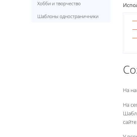
Хобби и творчество
Испол
Шаблоны одностраничники
Со
На на
На се
Шабло
сайте
У все