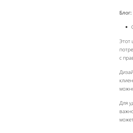
Блог:
Этот 
потре
с пра
Дизай
клиен
можно
Для у
важно
может