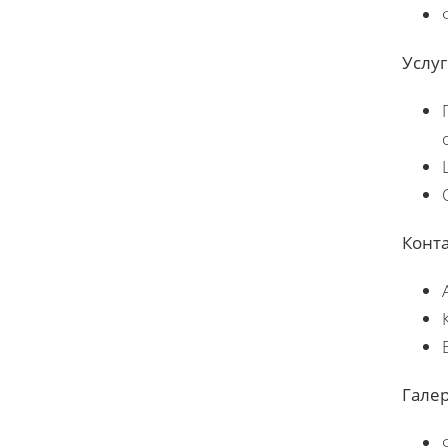
Услуг
Конт
Галер