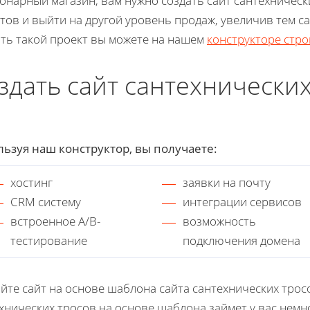
онарный магазин, вам нужно создать сайт сантехническ
тов и выйти на другой уровень продаж, увеличив тем 
ть такой проект вы можете на нашем
конструкторе стр
здать сайт сантехнических
ьзуя наш конструктор, вы получаете:
хостинг
заявки на почту
CRM систему
интеграции сервисов
встроенное A/B-
возможность
тестирование
подключения домена
йте сайт на основе шаблона сайта сантехнических трос
хнических тросов на основе шаблона займет у вас немн