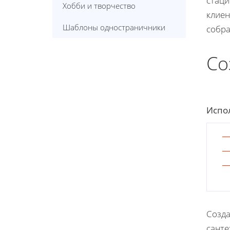
стаци
Хобби и творчество
клиен
Шаблоны одностраничники
собра
Со
Испол
Созда
санте