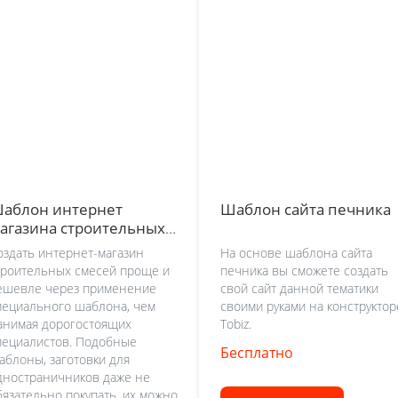
аблон интернет
Шаблон сайта печника
агазина строительных
месей
оздать интернет-магазин
На основе шаблона сайта
троительных смесей проще и
печника вы сможете создать
ешевле через применение
свой сайт данной тематики
пециального шаблона, чем
своими руками на конструктор
анимая дорогостоящих
Tobiz.
пециалистов. Подобные
Бесплатно
аблоны, заготовки для
дностраничников даже не
бязательно покупать, их можно