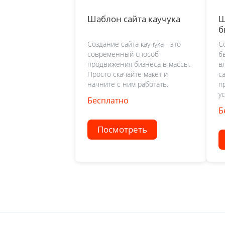
Шаблон сайта каучука
Ш
б
Создание сайта каучука - это
С
современный способ
б
продвижения бизнеса в массы.
в
Просто скачайте макет и
с
начните с ним работать.
п
ус
Бесплатно
Б
Посмотреть