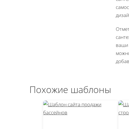
самос
дизай
Отмет
санте
ваши
можно
добав
Похожие шаблоны