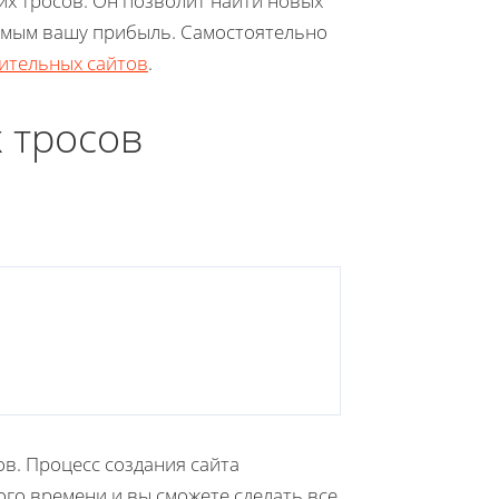
их тросов. Он позволит найти новых
самым вашу прибыль. Самостоятельно
оительных сайтов
.
 тросов
ов. Процесс создания сайта
ого времени и вы сможете сделать все