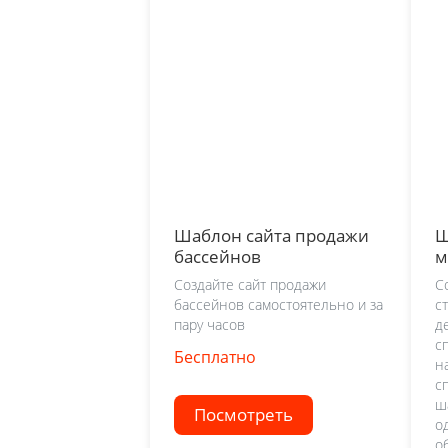
Шаблон сайта продажи
Ш
бассейнов
м
с
Создайте сайт продажи
С
бассейнов самостоятельно и за
с
пару часов
д
с
Бесплатно
н
с
ш
Посмотреть
о
о