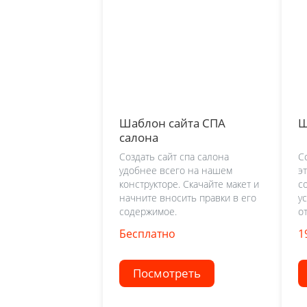
Шаблон сайта СПА
Ш
салона
Создать сайт спа салона
С
удобнее всего на нашем
э
конструкторе. Скачайте макет и
с
начните вносить правки в его
у
содержимое.
о
Бесплатно
1
Посмотреть