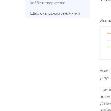
Хобби и творчество
Шаблоны одностраничники
Испол
Если 
услуг
Приче
возмо
устан
шабло