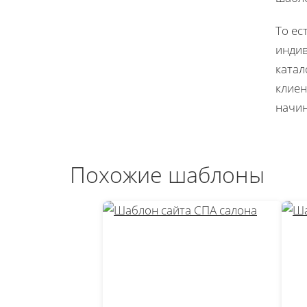
То ес
индив
катал
клиен
начин
Похожие шаблоны