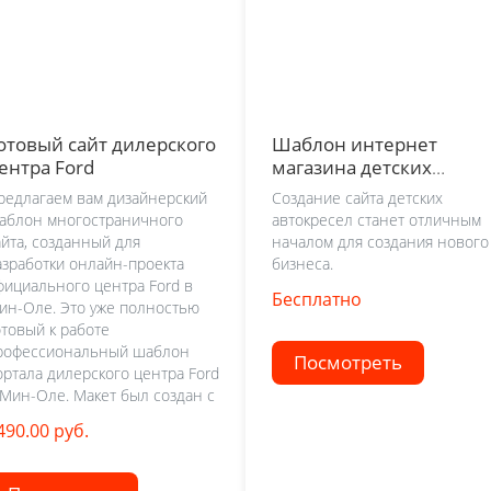
отовый сайт дилерского
Шаблон интернет
ентра Ford
магазина детских
автокресел
редлагаем вам дизайнерский
Создание сайта детских
аблон многостраничного
автокресел станет отличным
айта, созданный для
началом для создания нового
азработки онлайн-проекта
бизнеса.
фициального центра Ford в
Бесплатно
ин-Оле. Это уже полностью
отовый к работе
рофессиональный шаблон
Посмотреть
ортала дилерского центра Ford
 Мин-Оле. Макет был создан с
490.00 руб.