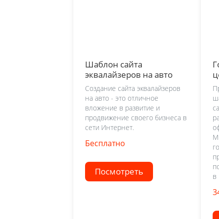
Шаблон сайта
Г
эквалайзеров на авто
ц
Создание сайта эквалайзеров
П
на авто - это отличное
ш
вложение в развитие и
с
продвижение своего бизнеса в
р
сети Интернет.
о
М
Бесплатно
г
п
п
Посмотреть
в
3