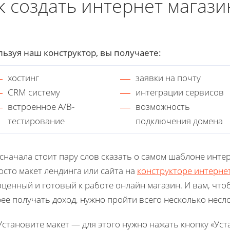
к создать интернет магаз
ьзуя наш конструктор, вы получаете:
хостинг
заявки на почту
CRM систему
интеграции сервисов
встроенное A/B-
возможность
тестирование
подключения домена
 сначала стоит пару слов сказать о самом шаблоне инте
осто макет лендинга или сайта на
конструкторе интернет
ценный и готовый к работе онлайн магазин. И вам, чтоб
ее получать доход, нужно пройти всего несколько несл
Установите макет — для этого нужно нажать кнопку «Уст