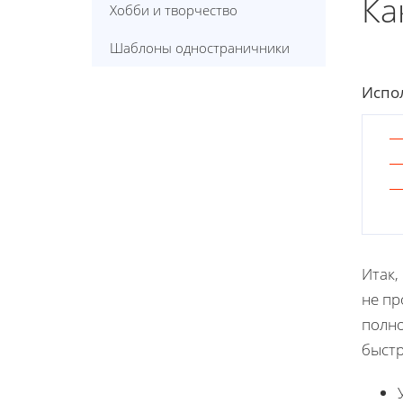
Ка
Хобби и творчество
Шаблоны одностраничники
Испол
Итак,
не пр
полно
быстр