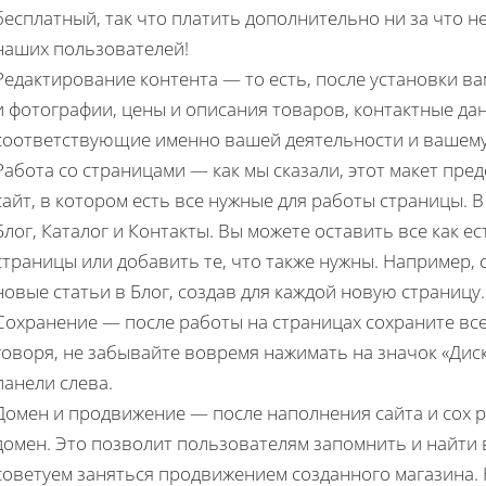
бесплатный, так что платить дополнительно ни за что не
наших пользователей!
Редактирование контента — то есть, после установки в
и фотографии, цены и описания товаров, контактные да
соответствующие именно вашей деятельности и вашему 
Работа со страницами — как мы сказали, этот макет пр
сайт, в котором есть все нужные для работы страницы. В
Блог, Каталог и Контакты. Вы можете оставить все как ес
страницы или добавить те, что также нужны. Например,
новые статьи в Блог, создав для каждой новую страницу.
Сохранение — после работы на страницах сохраните вс
говоря, не забывайте вовремя нажимать на значок «Дис
панели слева.
Домен и продвижение — после наполнения сайта и сох
домен. Это позволит пользователям запомнить и найти в
советуем заняться продвижением созданного магазина. 