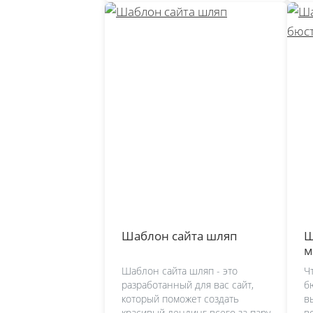
Шаблон сайта шляп
Ш
м
Шаблон сайта шляп - это
Ч
разработанный для вас сайт,
б
который поможет создать
в
красивый лендинг всего за пару
в