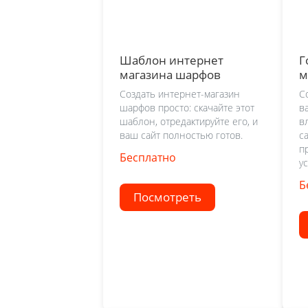
Шаблон интернет
Г
магазина шарфов
м
Создать интернет-магазин
С
шарфов просто: скачайте этот
в
шаблон, отредактируйте его, и
в
ваш сайт полностью готов.
с
п
Бесплатно
ус
Б
Посмотреть