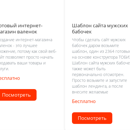
отовый интернет-
Шаблон сайта мужских
агазин валенок
бабочек
оздание интернет-магазина
Чтобы сделать сайт мужских
аленок - это лучшее
бабочек даром возьмите
ложение, потому как свой веб-
шаблон, один из 2364 готовы
айт позволяет просто начать
на основе конструктора ТОБИ
родавать ваши товары и
Шаблон сайта мужских бабоче
луги.
также может быть
первоначально отсмотрен.
есплатно
Просто возьмите и запустите
шаблон лендинга, а после
внесите желаемые
Посмотреть
Бесплатно
Посмотреть