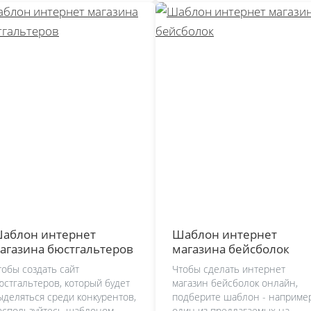
аблон интернет
Шаблон интернет
агазина бюстгальтеров
магазина бейсболок
тобы создать сайт
Чтобы сделать интернет
юстгальтеров, который будет
магазин бейсболок онлайн,
ыделяться среди конкурентов,
подберите шаблон - например
оспользуйтесь шаблоном
один из предлагаемых на