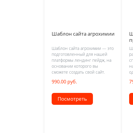
Шаблон сайта агрохимии
Ш
п
Шаблон сайта агрохимии — это
Ш
подготовленный для нашей
р
платформы лендинг пейдж, на
с
основании которого вы
н
сможете создать свой сайт.
о
990.00 руб.
7
Посмотреть