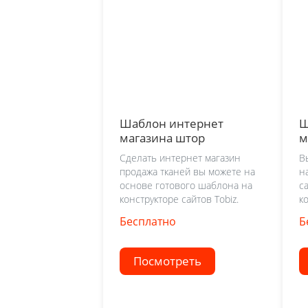
Шаблон интернет
Ш
магазина штор
м
з
Сделать интернет магазин
В
продажа тканей вы можете на
н
основе готового шаблона на
с
конструкторе сайтов Tobiz.
к
Бесплатно
Б
Посмотреть