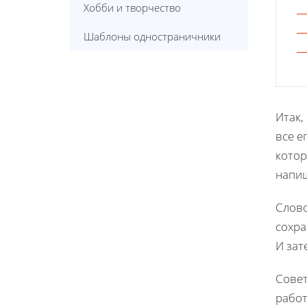
Хобби и творчество
Шаблоны одностраничники
Итак,
все е
котор
напиш
Слово
сохра
И зат
Совет
работ