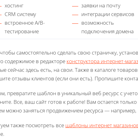
хостинг
заявки на почту
CRM систему
интеграции сервисов
встроенное A/B-
возможность
тестирование
подключения домена
 чтобы самостоятельно сделать свою страничку, устано
го содержимое в редакторе
конструктора интернет-мага
ые сейчас здесь есть, на свои. Также в каталоге товаро
ите отзывы клиентов (если они есть). Пропишите конт
м, превратите шаблон в уникальный веб ресурс с учето
ните. Все, ваш сайт готов к работе! Вам остается толь
ем можно заняться продвижением ресурса — например,
уем также посмотреть все
шаблоны интернет магазино
е.