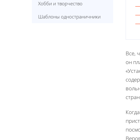
Хобби и творчество
Шаблоны одностраничники
Все, 
он пл
«Уста
содер
вольн
стран
Когда
прист
посмо
Вероя