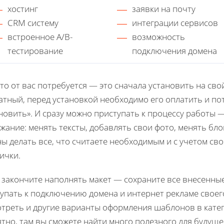
хостинг
заявки на почту
CRM систему
интеграции сервисов
встроенное A/B-
возможность
тестирование
подключения домена
что от вас потребуется — это сначала установить на сво
атный, перед установкой необходимо его оплатить и по
новить». И сразу можно приступать к процессу работы —
жание: менять тексты, добавлять свои фото, менять бло
ы делать все, что считаете необходимым и с учетом св
ички.
 закончите наполнять макет — сохраните все внесенные
упать к подключению домена и интернет рекламе своего
треть и другие варианты оформления шаблонов в кат
тно, там вы сможете найти много полезного для будуще