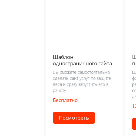
Шаблон
Ш
одностраничного сайта
п
по защите леса
Вы сможете самостоятельно
Ш
сделать сайт услуг по защите
ф
леса и сразу запустить его в
р
работу
с
дв
Бесплатно
1
Посмотреть