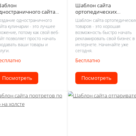
аблон
Шаблон сайта
дностраничного сайта
ортопедических
улинарии
подушек
оздание одностраничного
Шаблон сайта ортопедически
айта кулинарии - это лучшее
товаров - это хорошая
ложение, потому как свой веб-
возможность быстро начать
айт позволяет просто начать
рекламировать свой бизнес в
родавать ваши товары и
интернете. Начинайте уже
луги.
сегодня.
есплатно
Бесплатно
Посмотреть
Посмотреть