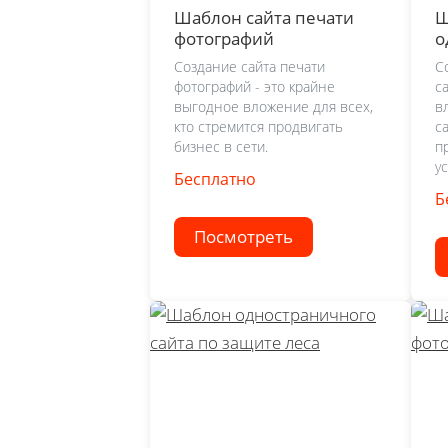
Шаблон сайта печати
Ш
фотографий
о
к
Создание сайта печати
С
фотографий - это крайне
с
выгодное вложение для всех,
в
кто стремится продвигать
с
бизнес в сети.
п
ус
Бесплатно
Б
Посмотреть