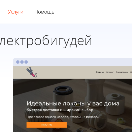
Услуги
Помощь
лектробигудей