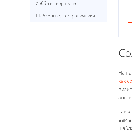
Хобби и творчество
Шаблоны одностраничники
Со
На на
как с
визит
англи
Так ж
вам в
шабло