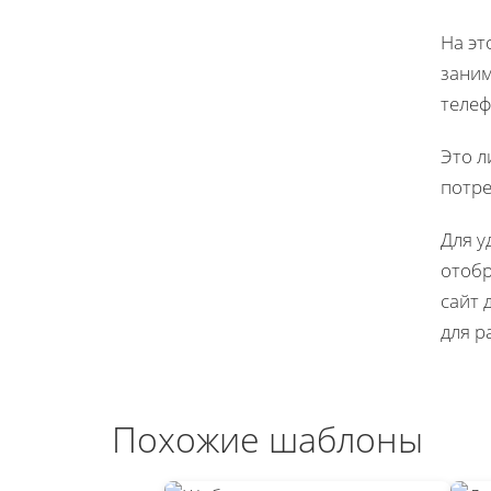
На эт
заним
телеф
Это л
потре
Для у
отобр
сайт 
для р
Похожие шаблоны