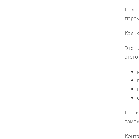
Польз
парам
Кальк
Этот 
этого
После
тамож
Конта