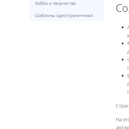
Хобби и творчество
Со
Шаблоны одностраничники
Стран
На эт
автом