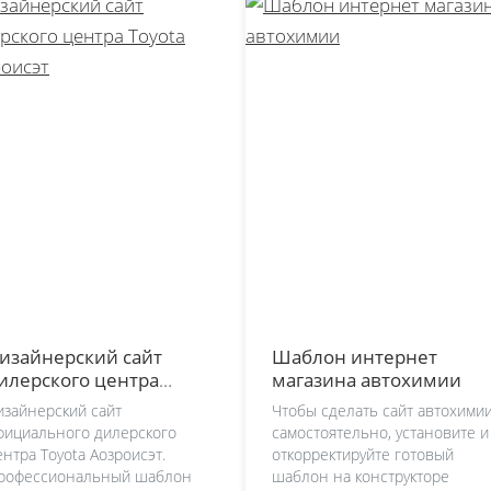
изайнерский сайт
Шаблон интернет
илерского центра
магазина автохимии
oyota Аозроисэт
изайнерский сайт
Чтобы сделать сайт автохими
фициального дилерского
самостоятельно, установите и
ентра Toyota Аозроисэт.
откорректируйте готовый
рофессиональный шаблон
шаблон на конструкторе