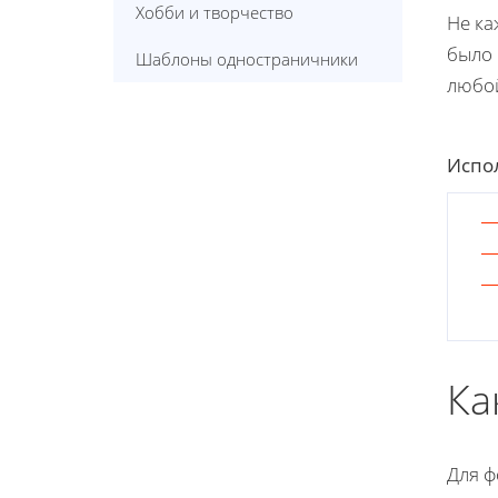
Хобби и творчество
Не ка
было 
Шаблоны одностраничники
любой
Испол
Ка
Для ф