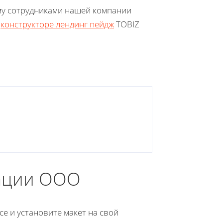
му сотрудниками нашей компании
а
конструкторе лендинг пейдж
TOBIZ
дации ООО
е и установите макет на свой