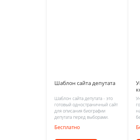
Шаблон сайта депутата
У
к
Шаблон сайта депутата - это
У
готовый одностраничный сайт
г
для описания биографии
н
депутата перед выборами.
б
Бесплатно
Б