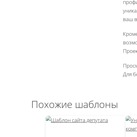
профи
уника
ваш в
Кроме
возмо
Проек
Просм
Для б
Похожие шаблоны