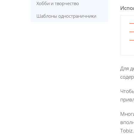
Хобби и творчество
Испол
Шаблоны одностраничники
Для д
содер
Чтобы
привл
Многи
вполн
Tobiz