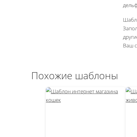
дельф
Шабло
Запол
други
Ваш с
Похожие шаблоны