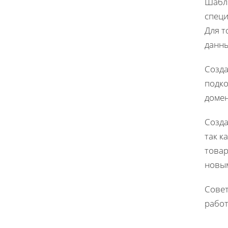
Шабло
специ
Для т
данн
Созда
подко
домен
Созда
так к
товар
новым
Совет
работ