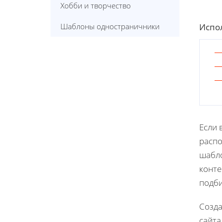
Хобби и творчество
Испол
Шаблоны одностраничники
Если 
распо
шабло
конте
подби
Созда
сайта