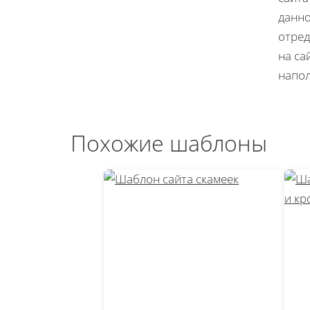
данно
отред
на са
напол
Похожие шаблоны