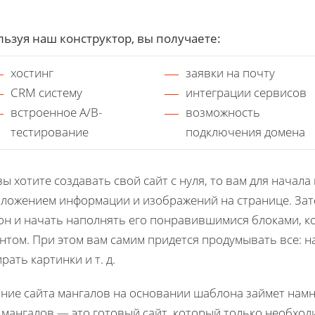
ьзуя наш конструктор, вы получаете:
хостинг
заявки на почту
CRM систему
интеграции сервисов
встроенное A/B-
возможность
тестирование
подключения домена
вы хотите создавать свой сайт с нуля, то вам для начала
ложением информации и изображений на странице. Зат
н и начать наполнять его понравившимися блоками, к
нтом. При этом вам самим придется продумывать все: н
рать картинки и т. д.
ние сайта мангалов на основании шаблона займет намн
 мангалов — это готовый сайт, который только необход