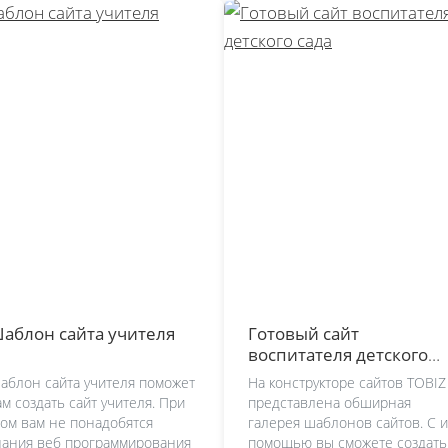
аблон сайта учителя
Готовый сайт
воспитателя детского
сада
аблон сайта учителя поможет
На конструкторе сайтов TOBIZ
ам создать сайт учителя. При
представлена обширная
том вам не понадобятся
галерея шаблонов сайтов. С и
нания веб программирования
помощью вы сможете создать