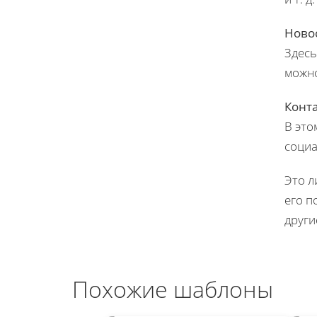
Ново
Здесь
можно
Конт
В это
социа
Это л
его п
друг
Похожие шаблоны