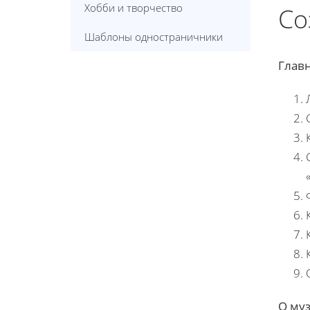
Хобби и творчество
Со
Шаблоны одностраничники
Глав
О му