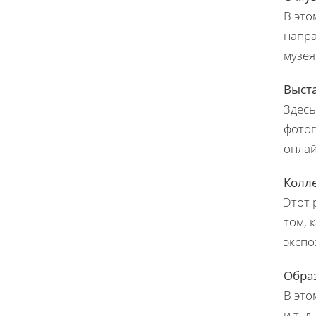
В это
напра
музея
Выст
Здесь
фотог
онлай
Колл
Этот 
том, 
экспо
Обра
В это
и т. 